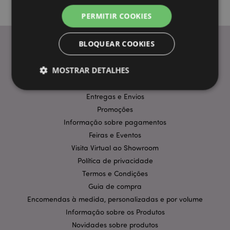
PERMITIR COOKIES
BLOQUEAR COOKIES
INFORMAÇÃO
MOSTRAR DETALHES
Perguntas Frequentes
Entregas e Envios
Promoções
Estritamente necessários
Desempenho
Informação sobre pagamentos
Segmentação
Funcionalidade
Feiras e Eventos
Os cookies estritamente necessários permitem
Visita Virtual ao Showroom
funcionalidades centrais do website, tais como login
Política de privacidade
de utilizador e gestão de conta. O sítio web não
pode ser utilizado correctamente sem os cookies
Termos e Condições
estritamente necessários.
Guia de compra
Provider
/
Nome
Expir
Encomendas à medida, personalizadas e por volume
Domínio
Informação sobre os Produtos
CookieScriptConsent
1 m
CookieScript
.puckator.pt
Novidades sobre produtos