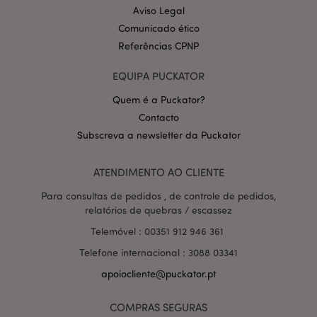
Aviso Legal
Comunicado ético
Referências CPNP
EQUIPA PUCKATOR
Quem é a Puckator?
Contacto
Política de Privacidade da
Subscreva a newsletter da Puckator
Google
mage-cache-storage-section-
1 d
Adobe Inc.
invalidation
www.puckator.pt
ATENDIMENTO AO CLIENTE
Para consultas de pedidos , de controle de pedidos,
relatórios de quebras / escassez
PHPSESSID
1 di
PHP.net
Telemóvel : 00351 912 946 361
hor
.www.puckator.pt
Telefone internacional : 3088 03341
apoiocliente@puckator.pt
COMPRAS SEGURAS