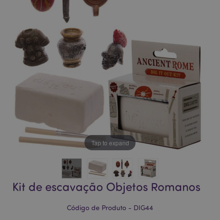
da
da
Galeria
Galeria
de
de
imagens
imagens
Tap to expand
Kit de escavação Objetos Romanos
Código de Produto - DIG44