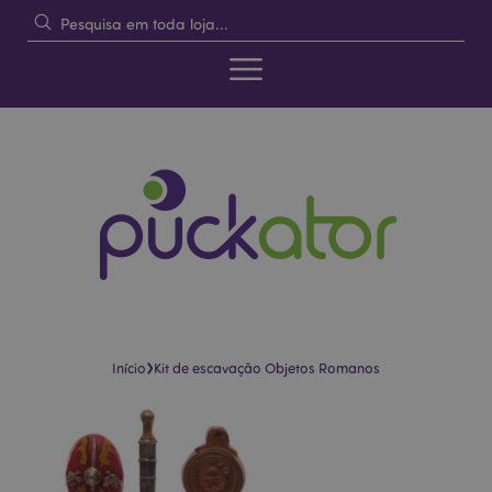
›
Início
Kit de escavação Objetos Romanos
Pular
Saltar
para
para
o
o
final
início