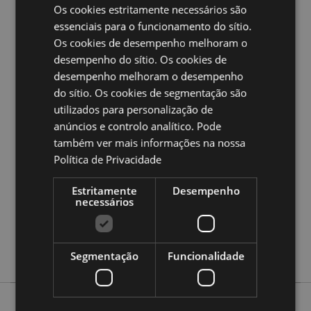
Os cookies estritamente necessários são
Ampliar informação:
essenciais para o funcionamento do sítio.
Os cookies de desempenho melhoram o
Quer saber mais acerca de comprar na Puckator?
leia
desempenho do sítio. Os cookies de
a nossa
Guia de informação para o cliente.
desempenho melhoram o desempenho
do sítio. Os cookies de segmentação são
Caracteristicas do Produto
utilizados para personalização de
Mais
Block 3 x 7 x 4cm Utensílios 6.5cm Artefact 3.5 -
anúncios e controlo analítico. Pode
Informação
5.5cm
também ver mais informações na nossa
5055071696572
Política de Privacidade
144
Estritamente
Desempenho
0.076000
necessários
Não
Não
Não
Segmentação
Funcionalidade