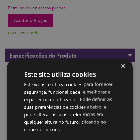
Entre para ver nossos preços
Aceder a Preços
1080 em stock
Especificações do Produto
×
Este site utiliza cookies
Descrição do Produto
Este website utiliza cookies para fornecer
Kit de escavação Objetos Romanos
segurança, funcionalidade, e melhorar a
experiência do utilizador. Pode definir as
Material:
Resina, Gesso, Areia
suas preferências de cookies abaixo, e
Marcação CE:
Sim
pode alterar as suas preferências em
Não adequado para:
0 - 3 Anos
qualquer altura no futuro, clicando no
EN71:
Sim
ícone de cookies.
Idade recomendada:
8+