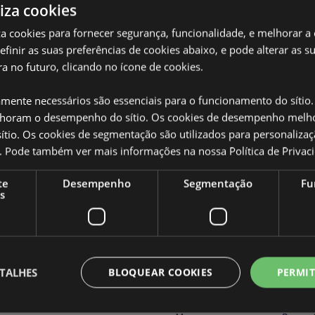
liza cookies
iza cookies para fornecer segurança, funcionalidade, e melhorar a
definir as suas preferências de cookies abaixo, e pode alterar as s
Caracteristicas do Produ
a no futuro, clicando no ícone de cookies.
Mais
Dimensões
Altura
Informação
 Beans & Co
amente necessários são essenciais para o funcionamento do sítio.
20cm
oram o desempenho do sítio. Os cookies de desempenho melh
as), Madeira (Tampa), Vidro
Código de barras
505507
tio. Os cookies de segmentação são utilizados para personalizaç
co. Pode também ver mais informações na nossa
Política de Privac
Quantidade do
24
cartão
te
Desempenho
Segmentação
Fu
s
Peso (kg)
0.3790
SALDOS
Sim
ha, voltar a enroscar a tampa e
rtura.
NOVO
Não
as é fornecido com instruções
TALHES
BLOQUEAR COOKIES
PERMIT
ir. Não colocar em superfícies
PROMO
Não
o de equipamento elétrico, pois