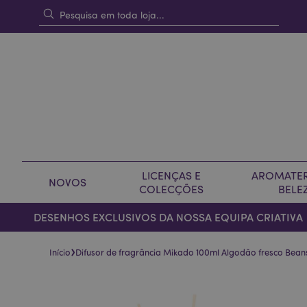
LICENÇAS E
AROMATER
NOVOS
COLECÇÕES
BELE
DESENHOS EXCLUSIVOS DA NOSSA EQUIPA CRIATIVA
›
Início
Difusor de fragrância Mikado 100ml Algodão fresco Bean
Pular
Saltar
para
para
o
o