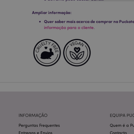
Ampliar informação:
Quer saber mais acerca de comprar na Puckat
Os cookies estritamen
conta. O sítio web nã
informação para o cliente.
Nome
CookieScriptConse
mage-cache-storage
invalidation
PHPSESSID
INFORMAÇÃO
EQUIPA PU
Perguntas Frequentes
Quem é a Pu
section_data_ids
Entregas e Envios
Contacto