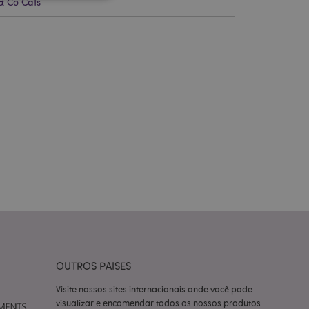
& Co Cats
zador e gestão de
ço Cookie-
ferências de
itante. É
okie Cookie-
nte.
tar o cache de
zer as páginas
 baseados na
tificador de
ter variáveis de
nte é um número
le é usado pode ser
m bom exemplo é
OUTROS PAISES
um usuário entre as
Visite nossos sites internacionais onde você pode
cas do cliente
visualizar e encomendar todos os nossos produtos
 pelo comprador,