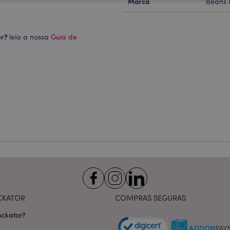
Marca
Beans 
Estritamente necessários
Desempenho
Segmentação
Funcionalidade
or?
leia a nossa
Guia de
te necessários permitem funcionalidades centrais do website, tais como login de utili
o pode ser utilizado correctamente sem os cookies estritamente necessários.
Provider
/
Expiração
Descrição
Domínio
nt
1 mês
Este cookie é usado pelo servi
CookieScript
Script.com para lembrar as pre
.puckator.pt
consentimento do cookie do vis
necessário que o banner do co
Script.com funcione corretame
-section-
1 dia
Este cookie é usado para facili
Adobe Inc.
conteúdo no navegador para fa
www.puckator.pt
carregarem mais rápido.
Política de Privacidade da Google
1 dia 16
Cookie gerado por aplicativos
PHP.net
horas
linguagem PHP. Este é um iden
.www.puckator.pt
propósito geral usado para man
sessão do usuário. Normalme
gerado aleatoriamente, como e
específico para o site, mas u
CKATOR
COMPRAS SEGURAS
manter o status de logado de 
páginas.
ckator?
1 dia
Armazena informações específi
Adobe Inc.
relacionadas a ações iniciadas