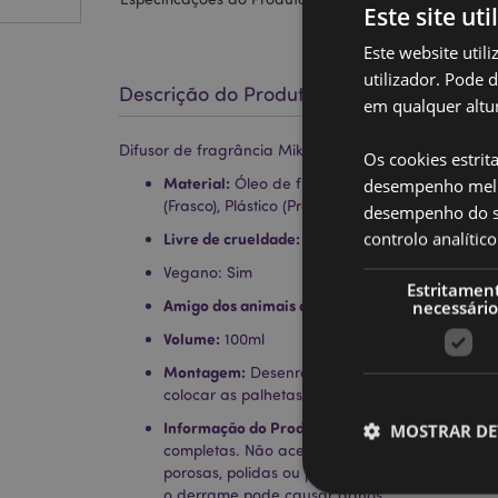
Este site uti
Este website util
utilizador. Pode 
Descrição do Produto
em qualquer altur
Difusor de fragrância Mikado 100ml Algodão fresco
Os cookies estrit
Material:
desempenho melh
Óleo de fragrância, Poliéster (Palhet
(Frasco), Plástico (Protetor de derrames)
desempenho do sí
controlo analíti
Livre de crueldade:
Sim
Vegano: Sim
Estritamen
Amigo dos animais de estimação:
necessário
Sim
Volume:
100ml
Montagem:
Desenroscar a tampa, retirar a rol
colocar as palhetas na garrafa através da abe
Informação do Produto:
Cada difusor de palhet
MOSTRAR DE
completas. Não acender as palhetas, não inger
porosas, polidas ou pintadas e manter afastad
o derrame pode causar danos.