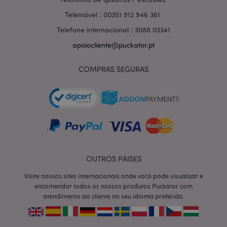
Telemóvel : 00351 912 946 361
Telefone internacional : 3088 03341
apoiocliente@puckator.pt
COMPRAS SEGURAS
OUTROS PAISES
section_data_ids
1 d
Adobe Inc.
www.puckator.pt
Visite nossos sites internacionais onde você pode visualizar e
encomendar todos os nossos produtos Puckator com
atendimento ao cliente no seu idioma preferido.