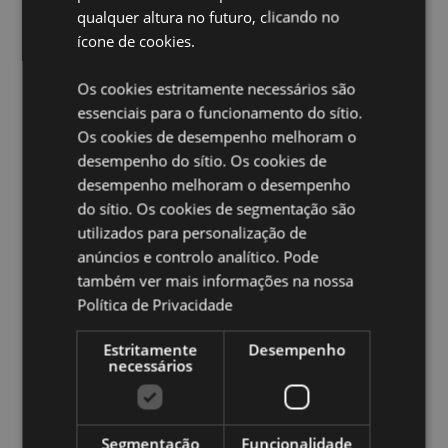
Informações sobre lavagem:
Apenas lavagem à mão
qualquer altura no futuro, clicando no
ícone de cookies.
Adequado para engomar:
Não
Adequado para limpeza a seco:
Não
Os cookies estritamente necessários são
Adequado para secagem na máquina:
Não
essenciais para o funcionamento do sítio.
Adequado para branqueamento:
Não
Os cookies de desempenho melhoram o
desempenho do sítio. Os cookies de
Ampliar informação:
desempenho melhoram o desempenho
Quer saber mais acerca de comprar na Puckator?
do sítio. Os cookies de segmentação são
leia
a nossa
Guia de informação para o cliente.
utilizados para personalização de
anúncios e controlo analítico. Pode
também ver mais informações na nossa
Caracteristicas do Produto
Política de Privacidade
Mais
Altura 24cm Largura 20cm Profundidade 15cm
Informação
Estritamente
Desempenho
5056848206871
necessários
30
0.000000
Não
Segmentação
Funcionalidade