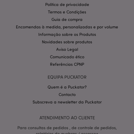
Provider
/
Nome
Expir
Política de privacidade
Domínio
Termos e Condições
CookieScriptConsent
1 m
CookieScript
.puckator.pt
Guia de compra
Encomendas à medida, personalizadas e por volume
Informação sobre os Produtos
Novidades sobre produtos
Aviso Legal
Comunicado ético
Referências CPNP
Política de Privacidade da
EQUIPA PUCKATOR
Google
mage-cache-storage-section-
1 d
Adobe Inc.
invalidation
www.puckator.pt
Quem é a Puckator?
Contacto
Subscreva a newsletter da Puckator
ATENDIMENTO AO CLIENTE
PHPSESSID
1 di
PHP.net
hor
.www.puckator.pt
Para consultas de pedidos , de controle de pedidos,
relatórios de quebras / escassez