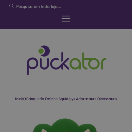
›
Início
Brinquedo Fofinho Squidglys Adorasaurs Dinossauro
Pular
Saltar
para
para
o
o
final
início