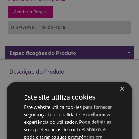
Aceder a Preços
DISPONÍVEL : 19/09/2026
Especificações do Produto
Descrição do Produto
×
Brinquedo Fofinho Squidglys Adorasaurs Dinossauro
Este site utiliza cookies
Material:
Velboa (Tecido Macio e Resistente)
Marcação CE:
Sim
Este website utiliza cookies para fornecer
segurança, funcionalidade, e melhorar a
EN71:
Sim
experiência do utilizador. Pode definir as
Não adequado para:
0 - 3 Anos
suas preferências de cookies abaixo, e
2:2020 Inflamabilidade:
Sim
pode alterar as suas preferências em