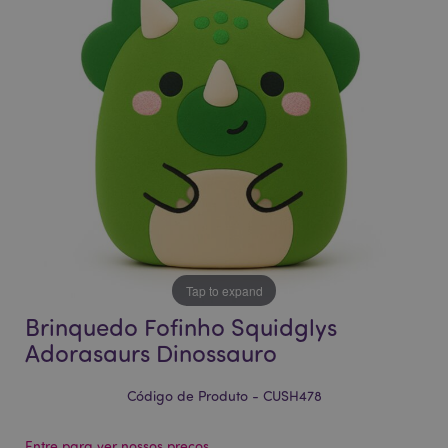
da
da
Galeria
Galeria
de
de
imagens
imagens
Tap to expand
Brinquedo Fofinho Squidglys
Adorasaurs Dinossauro
Código de Produto - CUSH478
Entre para ver nossos preços