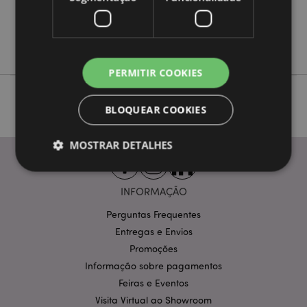
Não
Não
Adoramals
PERMITIR COOKIES
BLOQUEAR COOKIES
MOSTRAR DETALHES
INFORMAÇÃO
Estritamente necessários
Desempenho
Perguntas Frequentes
Segmentação
Funcionalidade
Entregas e Envios
Os cookies estritamente necessários permitem
Promoções
funcionalidades centrais do website, tais como login
Informação sobre pagamentos
de utilizador e gestão de conta. O sítio web não
pode ser utilizado correctamente sem os cookies
Feiras e Eventos
estritamente necessários.
Visita Virtual ao Showroom