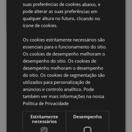
suas preferências de cookies abaixo, e
Material:
95% Poliéster, 5% Spandex
pode alterar as suas preferências em
Vencedor do Presente do Ano:
Novidade Hot 2020
qualquer altura no futuro, clicando no
Informação de lavado:
ícone de cookies.
Lavável à máquina a 30°C
Adequado para engomar:
Não
Os cookies estritamente necessários são
Adequado para limpeza a seco:
Não
essenciais para o funcionamento do sítio.
Adequado para secagem na máquina:
Não
Os cookies de desempenho melhoram o
Adequado para branqueamento:
desempenho do sítio. Os cookies de
Não
desempenho melhoram o desempenho
Ampliar informação:
do sítio. Os cookies de segmentação são
utilizados para personalização de
Quer saber mais acerca de comprar na Puckator?
leia
a nossa
Guia de informação para o cliente.
anúncios e controlo analítico. Pode
também ver mais informações na nossa
Política de Privacidade
Caracteristicas do Produto
Mais
Estritamente
Desempenho
Altura TBCcm Largura TBCcm Profundidade
necessários
Informação
TBCcm Aberto TBCcm
5056848204471