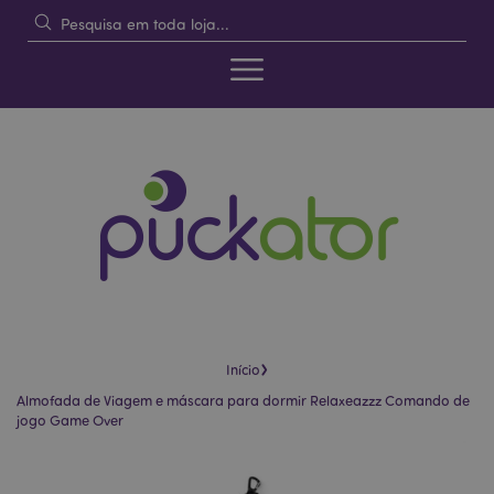
›
Início
Almofada de Viagem e máscara para dormir Relaxeazzz Comando de
jogo Game Over
Pular
Saltar
para
para