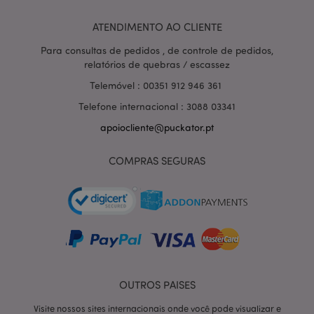
hor
.www.puckator.pt
ATENDIMENTO AO CLIENTE
Para consultas de pedidos , de controle de pedidos,
relatórios de quebras / escassez
Telemóvel : 00351 912 946 361
Telefone internacional : 3088 03341
apoiocliente@puckator.pt
COMPRAS SEGURAS
section_data_ids
1 d
Adobe Inc.
www.puckator.pt
OUTROS PAISES
Visite nossos sites internacionais onde você pode visualizar e