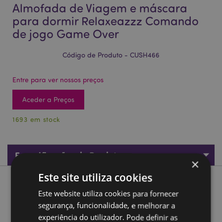
Almofada de Viagem e máscara
para dormir Relaxeazzz Comando
de jogo Game Over
Código de Produto - CUSH466
Entre para ver nossos preços
Aceder a Preços
1693 em stock
Especificações do Produto
×
Este site utiliza cookies
Descrição do Produto
Este website utiliza cookies para fornecer
segurança, funcionalidade, e melhorar a
Almofada de Viagem e máscara para dormir Relaxeazzz
experiência do utilizador. Pode definir as
Comando de jogo Game Over