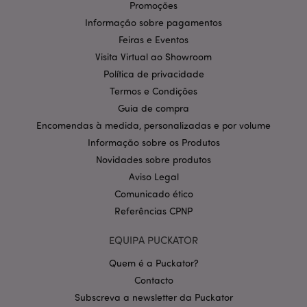
pode ser utilizado correctamente sem os cookies
Promoções
estritamente necessários.
Informação sobre pagamentos
Provider
/
Nome
Expir
Feiras e Eventos
Domínio
Visita Virtual ao Showroom
CookieScriptConsent
1 m
CookieScript
Política de privacidade
.puckator.pt
Termos e Condições
Guia de compra
Encomendas à medida, personalizadas e por volume
Informação sobre os Produtos
Novidades sobre produtos
Aviso Legal
Comunicado ético
Política de Privacidade da
Referências CPNP
Google
mage-cache-storage-section-
1 d
Adobe Inc.
invalidation
www.puckator.pt
EQUIPA PUCKATOR
Quem é a Puckator?
Contacto
Subscreva a newsletter da Puckator
PHPSESSID
1 di
PHP.net