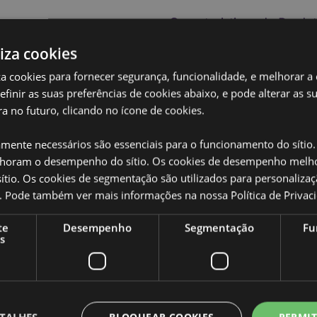
Caracteristicas do Produ
Mais
Dimensões
liza cookies
Altura 1
Informação
z Minecraft Pig
17x31x5c
iza cookies para fornecer segurança, funcionalidade, e melhorar a
definir as suas preferências de cookies abaixo, e pode alterar as s
Código de barras
5056848
020
a no futuro, clicando no ícone de cookies.
0°C
Quantidade do
56
cartão
amente necessários são essenciais para o funcionamento do sítio.
oram o desempenho do sítio. Os cookies de desempenho melh
Peso (kg)
0.188000
tio. Os cookies de segmentação são utilizados para personalizaç
SALDOS
co. Pode também ver mais informações na nossa
Política de Privac
Não
NOVO
Não
te
Desempenho
Segmentação
Fu
 totalmente licenciado para os
s
 áreas, não tente comprar este
PROMO
Não
ovido da sua encomenda. Se
sa equipa de atendimento ao
Marca
Minecraf
, Açores (Portugal), Ilhas
 e Herzegovina, Bulgária, Ilhas