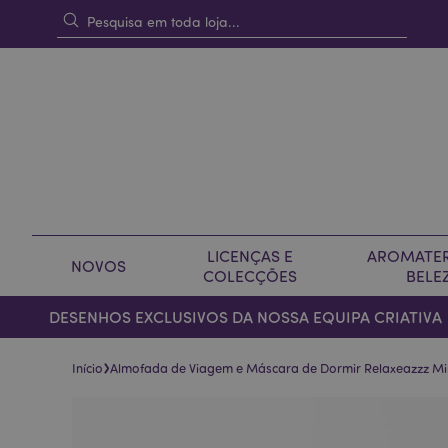
LICENÇAS E
AROMATER
NOVOS
COLECÇÕES
BELE
DESENHOS EXCLUSIVOS DA NOSSA EQUIPA CRIATIVA
›
Início
Almofada de Viagem e Máscara de Dormir Relaxeazzz Min
Pular
Saltar
para
para
o
o