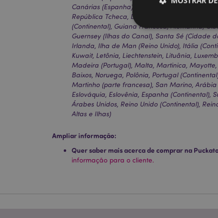
MOSTRAR DE
Canárias (Espanha), Ceuta e Melilha, Córsega (
República Tcheca, Dinamarca, Estônia, Finlândi
(Continental), Guiana Francesa, Alemanha, Gibr
Guernsey (Ilhas do Canal), Santa Sé (Cidade do
Irlanda, Ilha de Man (Reino Unido), Itália (Conti
Kuwait, Letônia, Liechtenstein, Lituânia, Luxe
Madeira (Portugal), Malta, Martinica, Mayotte
Os cookies estritamen
conta. O sítio web nã
Baixos, Noruega, Polônia, Portugal (Continenta
Martinho (parte francesa), San Marino, Arábia Sau
Nome
Eslováquia, Eslovênia, Espanha (Continental), S
Árabes Unidos, Reino Unido (Continental), Rein
CookieScriptConse
Altas e Ilhas)
Ampliar informação:
Quer saber mais acerca de comprar na Puckat
mage-cache-storage
invalidation
informação para o cliente.
PHPSESSID