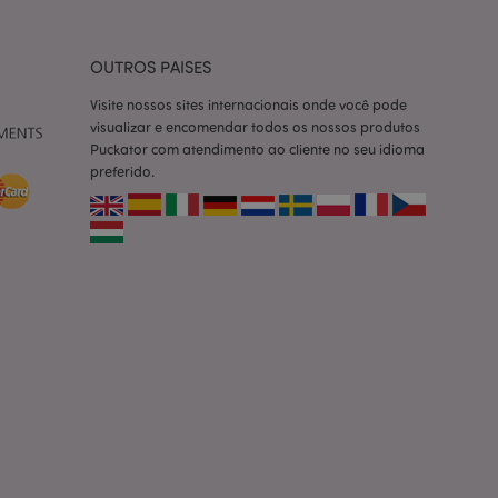
um usuário entre as
cas do cliente
OUTROS PAISES
 pelo comprador,
informações de
Visite nossos sites internacionais onde você pode
visualizar e encomendar todos os nossos produtos
utras notificações
o, como a mensagem
Puckator com atendimento ao cliente no seu idioma
 várias mensagens
preferido.
a do cookie após
produtos
facilitar a
tar o cache de
zer as páginas
ados de produtos
emente vistos /
limpeza do
. Quando o cookie
 back-end, o Admin
 define o valor do