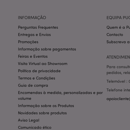
section_data_ids
INFORMAÇÃO
EQUIPA PU
Perguntas Frequentes
Quem é a Pu
Entregas e Envios
Contacto
mage-messages
Promoções
Subscreva a
Informação sobre pagamentos
Feiras e Eventos
ATENDIMEN
recently_compared
Visita Virtual ao Showroom
Para consult
Política de privacidade
pedidos, rel
mage-cache-storag
Termos e Condições
Telemóvel : 
Guia de compra
Telefone int
product_data_stora
Encomendas à medida, personalizadas e por
volume
apoiocliente
Informação sobre os Produtos
mage-cache-sessid
Novidades sobre produtos
Aviso Legal
Comunicado ético