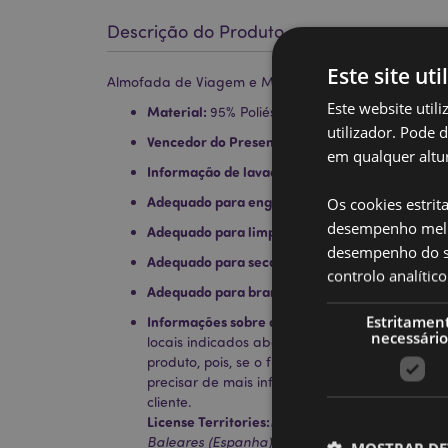
Descrição do Produto
Este site uti
Almofada de Viagem e Máscara de Dormir Relaxeazz
Este website util
Material:
95% Poliéster, 5% Spandex
utilizador. Pode 
Vencedor do Presente do Ano:
Novidade Hot 2
em qualquer altur
Informação de lavado:
Lavável à máquina a 3
Adequado para engomar:
Não
Os cookies estrit
desempenho melh
Adequado para limpeza a seco:
Não
desempenho do sí
Adequado para secagem na máquina:
Não
controlo analíti
Adequado para branqueamento:
Não
Estritamen
Informações sobre a Licença:
Este produto está
necessário
locais indicados abaixo. Se estiver fora destas
produto, pois, se o fizer, o produto será rem
precisar de mais informações, contacte a nos
cliente.
License Territories:
Ilhas Aland, Albânia, Áustria
Baleares (Espanha), Bélgica, Bermudas, Bósnia