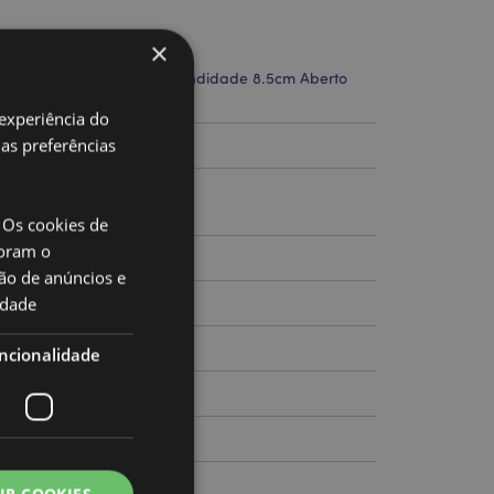
to
×
5.5cm Largura 15.5cm Profundidade 8.5cm Aberto
m
 experiência do
uas preferências
204464
 Os cookies de
oram o
ão de anúncios e
idade
ncionalidade
t