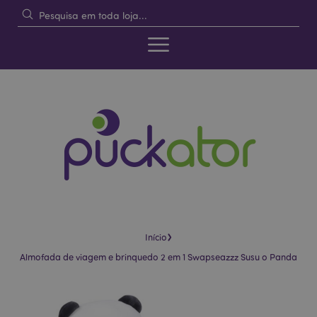
›
Início
Almofada de viagem e brinquedo 2 em 1 Swapseazzz Susu o Panda
Pular
Saltar
para
para
o
o