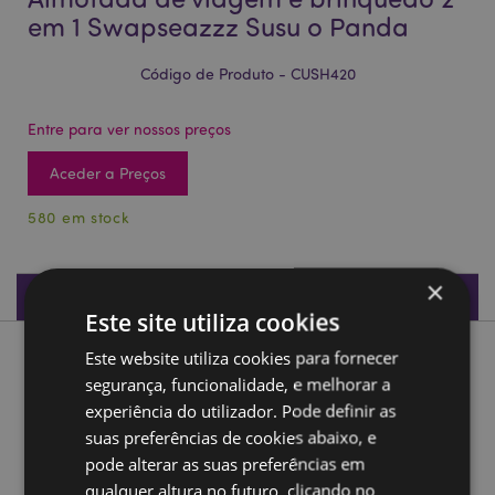
em 1 Swapseazzz Susu o Panda
Código de Produto - CUSH420
Entre para ver nossos preços
Aceder a Preços
580 em stock
×
Especificações do Produto
Este site utiliza cookies
Este website utiliza cookies para fornecer
Descrição do Produto
segurança, funcionalidade, e melhorar a
experiência do utilizador. Pode definir as
Almofada de viagem e brinquedo 2 em 1 Swapseazzz Susu
suas preferências de cookies abaixo, e
o Panda
pode alterar as suas preferências em
Material:
95% Poliéster e 5% de Spandex
qualquer altura no futuro, clicando no