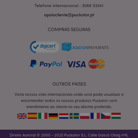
Telefone internacional : 3088 03341
apoiocliente@puckator.pt
COMPRAS SEGURAS
OUTROS PAISES
Visite nossos sites internacionais onde você pode visualizar e
section_data_ids
1 d
Adobe Inc.
www.puckator.pt
encomendar todos os nossos produtos Puckator com
atendimento ao cliente no seu idioma preferido.
Direito Autoral © 2000 - 2025 Puckator S.L. Calle Gascó Oliag nº6,