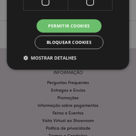
Adoramals
PERMITIR COOKIES
BLOQUEAR COOKIES
MOSTRAR DETALHES
INFORMAÇÃO
Estritamente necessários
Desempenho
Perguntas Frequentes
Entregas e Envios
Segmentação
Funcionalidade
Promoções
Os cookies estritamente necessários permitem
Informação sobre pagamentos
funcionalidades centrais do website, tais como login
de utilizador e gestão de conta. O sítio web não
Feiras e Eventos
pode ser utilizado correctamente sem os cookies
Visita Virtual ao Showroom
estritamente necessários.
Política de privacidade
Provider
/
Nome
Expir
Domínio
Termos e Condições