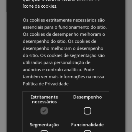
Enchimento de esferas de poliestireno
Informação do
ícone de cookies.
Produto: Ao abrir o fecho do brinquedo, pode virá-lo
do avesso para criar a almofada de viagem em
Os cookies estritamente necessários são
forma de ferradura.
essenciais para o funcionamento do sítio.
Os cookies de desempenho melhoram o
Ampliar informação:
desempenho do sítio. Os cookies de
Quer saber mais acerca de comprar na Puckator?
leia
desempenho melhoram o desempenho
a nossa
Guia de informação para o cliente.
do sítio. Os cookies de segmentação são
utilizados para personalização de
Caracteristicas do Produto
anúncios e controlo analítico. Pode
também ver mais informações na nossa
Mais
Altura 34cm Largura 26cm Profundidade 18cm
Informação
Neck Cushion 30x32x10cm
Política de Privacidade
5055071506093
Estritamente
Desempenho
20
necessários
0.286000
Não
Não
Segmentação
Funcionalidade
Não