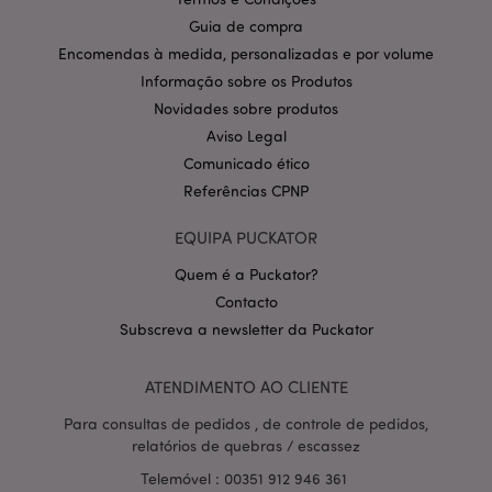
Guia de compra
CookieScriptConsent
1 m
CookieScript
.puckator.pt
Encomendas à medida, personalizadas e por volume
Informação sobre os Produtos
Novidades sobre produtos
Aviso Legal
Comunicado ético
Referências CPNP
EQUIPA PUCKATOR
Política de Privacidade da
Quem é a Puckator?
Google
mage-cache-storage-section-
1 d
Adobe Inc.
invalidation
www.puckator.pt
Contacto
Subscreva a newsletter da Puckator
ATENDIMENTO AO CLIENTE
PHPSESSID
1 di
PHP.net
Para consultas de pedidos , de controle de pedidos,
hor
.www.puckator.pt
relatórios de quebras / escassez
Telemóvel : 00351 912 946 361