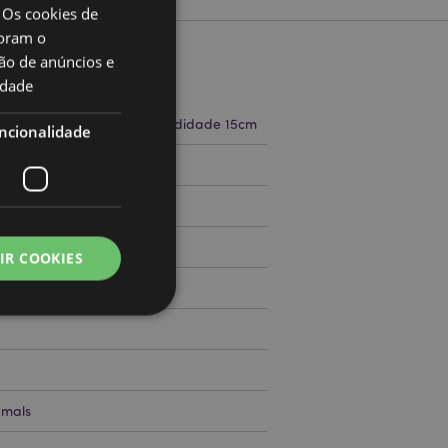
 Os cookies de
oram o
ão de anúncios e
to
idade
a 26cm Largura 21cm Profundidade 15cm
ncionalidade
71787782
000
IR COOKIES
zador e gestão de
mals