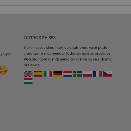
ço Cookie-
ferências de
itante. É
okie Cookie-
nte.
tar o cache de
OUTROS PAISES
zer as páginas
Visite nossos sites internacionais onde você pode
 baseados na
visualizar e encomendar todos os nossos produtos
tificador de
Puckator com atendimento ao cliente no seu idioma
ter variáveis de
nte é um número
preferido.
le é usado pode ser
m bom exemplo é
um usuário entre as
cas do cliente
 pelo comprador,
informações de
utras notificações
o, como a mensagem
 várias mensagens
a do cookie após