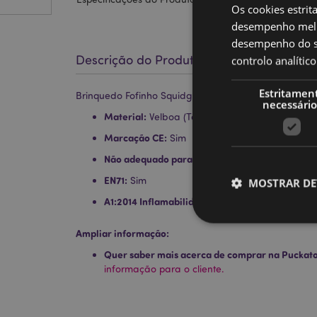
Os cookies estrit
desempenho melh
desempenho do sí
Descrição do Produto
controlo analíti
Estritamen
Brinquedo Fofinho Squidglys Adoramals Duke o Capi
necessário
Material:
Velboa (Tecido Macio e Resistente)
Marcação CE:
Sim
Não adequado para:
0 - 3 Anos
EN71:
Sim
MOSTRAR DE
A1:2014 Inflamabilidade:
Sim
Ampliar informação:
Quer saber mais acerca de comprar na Puckat
informação para o cliente.
Os cookies estritamen
conta. O sítio web nã
Nome