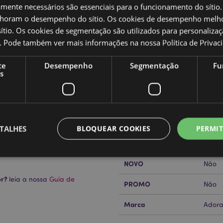
amente necessários são essenciais para o funcionamento do sítio.
oram o desempenho do sítio. Os cookies de desempenho melh
tio. Os cookies de segmentação são utilizados para personalizaç
Caracteristicas do Produ
co. Pode também ver mais informações na nossa
Política de Privac
Mais
Dimensões
Altur
te
Desempenho
Segmentação
Fu
Informação
vara
s
Código de barras
50550
Quantidade do cartão
30
Peso (kg)
0.231
TALHES
BLOQUEAR COOKIES
PERMIT
SALDOS
Não
NOVO
Não
Estritamente necessários
Desempenho
Segmentação
Funcionalidade
or?
leia a nossa
Guia de
PROMO
Não
te necessários permitem funcionalidades centrais do website, tais como login de utili
Marca
o pode ser utilizado correctamente sem os cookies estritamente necessários.
Adora
Provider
/
Expiração
Descrição