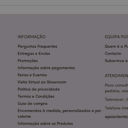
CookieScriptConse
mage-cache-storage
INFORMAÇÃO
EQUIPA PU
invalidation
Perguntas Frequentes
Quem é a Pu
PHPSESSID
Entregas e Envios
Contacto
Promoções
Subscreva a
Informação sobre pagamentos
Feiras e Eventos
ATENDIMEN
Visita Virtual ao Showroom
Para consult
section_data_ids
Política de privacidade
pedidos, rel
Termos e Condições
Telemóvel : 
Guia de compra
mage-messages
Telefone int
Encomendas à medida, personalizadas e por
volume
apoiocliente
Informação sobre os Produtos