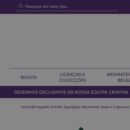
LICENÇAS E
AROMATER
NOVOS
COLECÇÕES
BELE
DESENHOS EXCLUSIVOS DA NOSSA EQUIPA CRIATIVA
›
Início
Brinquedo Fofinho Squidglys Adoramals Duke o Capivara
Pular
Saltar
para
para
o
o