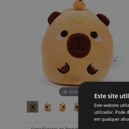
final
início
da
da
Galeria
Galeria
de
de
imagens
imagens
Hover to zoom
Este site uti
Este website util
utilizador. Pode 
em qualquer altur
Especificações do Produto