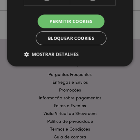
PERMITIR COOKIES
BLOQUEAR COOKIES
MOSTRAR DETALHES
INFORMAÇÃO
Perguntas Frequentes
Estritamente necessários
Desempenho
Entregas e Envios
Segmentação
Funcionalidade
Promoções
Informação sobre pagamentos
Os cookies estritamente necessários permitem
funcionalidades centrais do website, tais como login
Feiras e Eventos
de utilizador e gestão de conta. O sítio web não
Visita Virtual ao Showroom
pode ser utilizado correctamente sem os cookies
estritamente necessários.
Política de privacidade
Termos e Condições
Provider
/
Nome
Expir
Domínio
Guia de compra