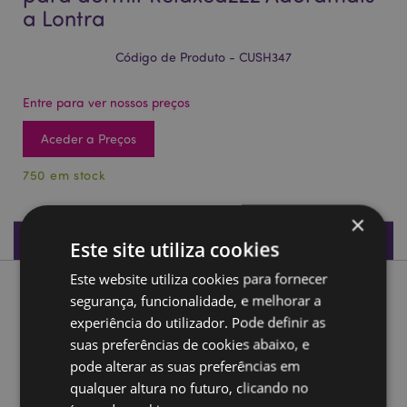
a Lontra
Código de Produto - CUSH347
Entre para ver nossos preços
Aceder a Preços
750 em stock
×
Especificações do Produto
Este site utiliza cookies
Este website utiliza cookies para fornecer
Descrição do Produto
segurança, funcionalidade, e melhorar a
experiência do utilizador. Pode definir as
Almofada de Viagem e máscara para dormir Relaxeazzz
suas preferências de cookies abaixo, e
Adoramals a Lontra
pode alterar as suas preferências em
Material:
qualquer altura no futuro, clicando no
95% Poliéster e 5% de Elástico