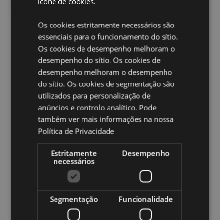
ícone de cookies.
Vencedor do Presente do Ano:
Novidade Hot 2020
Máscara de Olhos de Soltura Rápida:
Sim
Os cookies estritamente necessários são
essenciais para o funcionamento do sítio.
Ampliar informação:
Os cookies de desempenho melhoram o
Quer saber mais acerca de comprar na Puckator?
leia
desempenho do sítio. Os cookies de
a nossa
Guia de informação para o cliente.
desempenho melhoram o desempenho
do sítio. Os cookies de segmentação são
utilizados para personalização de
Caracteristicas do Produto
anúncios e controlo analítico. Pode
Mais
Altura 13.5cm Largura 16.5cm Profundidade
também ver mais informações na nossa
Informação
11cm Aberto 16x27x6cm
Política de Privacidade
5055071789137
56
Estritamente
Desempenho
necessários
0.170000
Não
Não
Segmentação
Funcionalidade
Não
Adoramals