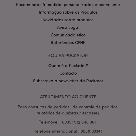
CookieScriptConsent
1 m
CookieScript
Encomendas à medida, personalizadas e por volume
.puckator.pt
Informação sobre os Produtos
Novidades sobre produtos
Aviso Legal
Comunicado ético
Referências CPNP
EQUIPA PUCKATOR
Quem é a Puckator?
Política de Privacidade da
Google
mage-cache-storage-section-
1 d
Adobe Inc.
Contacto
invalidation
www.puckator.pt
Subscreva a newsletter da Puckator
ATENDIMENTO AO CLIENTE
Para consultas de pedidos , de controle de pedidos,
PHPSESSID
1 di
PHP.net
relatórios de quebras / escassez
hor
.www.puckator.pt
Telemóvel : 00351 912 946 361
Telefone internacional : 3088 03341