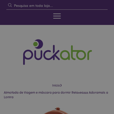
›
Início
Almofada de Viagem e máscara para dormir Relaxeazzz Adoramals a
Lontra
Pular
Saltar
para
para