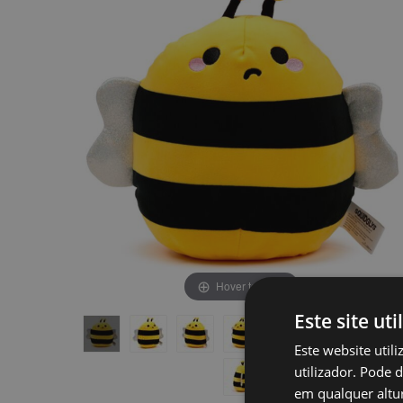
final
início
da
da
Galeria
Galeria
de
de
imagens
imagens
Hover to zoom
Este site uti
Este website util
utilizador. Pode 
em qualquer altur