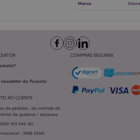
Marca
Adora
Provider
/
Expiração
Descrição
Domínio
nt
1 mês
Este cookie é usado pelo servi
CookieScript
Script.com para lembrar as pre
.puckator.pt
consentimento do cookie do vis
necessário que o banner do co
Script.com funcione corretame
-section-
1 dia
Este cookie é usado para facili
Adobe Inc.
conteúdo no navegador para fa
www.puckator.pt
carregarem mais rápido.
CKATOR
COMPRAS SEGURAS
Política de Privacidade da Google
1 dia 16
Cookie gerado por aplicativos
PHP.net
ckator?
horas
linguagem PHP. Este é um iden
.www.puckator.pt
propósito geral usado para man
sessão do usuário. Normalme
gerado aleatoriamente, como e
 newsletter da Puckator
específico para o site, mas u
manter o status de logado de 
páginas.
TO AO CLIENTE
1 dia
Armazena informações específi
Adobe Inc.
relacionadas a ações iniciadas
www.puckator.pt
as de pedidos , de controle de
como exibir lista de desejos, 
atórios de quebras / escassez
checkout, etc.
00351 912 946 361
1 dia 16
Rastreia mensagens de erro e o
Adobe Inc.
horas
que são mostradas ao usuári
www.puckator.pt
ernacional : 3088 03341
de consentimento do cookie e
de erro. A mensagem é excluíd