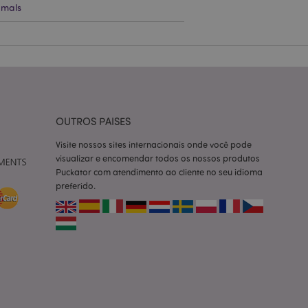
mals
ço Cookie-
ferências de
itante. É
okie Cookie-
nte.
tar o cache de
zer as páginas
OUTROS PAISES
 baseados na
Visite nossos sites internacionais onde você pode
tificador de
visualizar e encomendar todos os nossos produtos
ter variáveis de
nte é um número
Puckator com atendimento ao cliente no seu idioma
le é usado pode ser
preferido.
m bom exemplo é
um usuário entre as
cas do cliente
 pelo comprador,
informações de
utras notificações
o, como a mensagem
 várias mensagens
a do cookie após