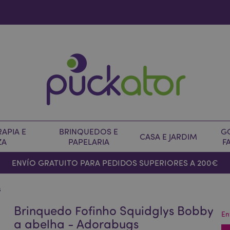
APIA E
BRINQUEDOS E
G
CASA E JARDIM
ZA
PAPELARIA
F
ENVÍO GRATUITO PARA PEDIDOS SUPERIORES A 200€
s
Brinquedo Fofinho Squidglys Bobby
En
a abelha - Adorabugs