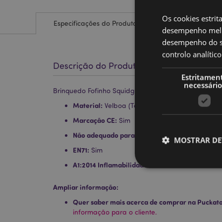
Os cookies estrit
Especificações do Produto
desempenho melh
desempenho do sí
controlo analíti
Descrição do Produto
Estritamen
necessário
Brinquedo Fofinho Squidglys Bobby a abelha - Ado
Material:
Velboa (Tecido Macio e Resistente)
Marcação CE:
Sim
Não adequado para:
0 - 3 Anos
MOSTRAR DE
EN71:
Sim
A1:2014 Inflamabilidade:
Sim
Ampliar informação:
Quer saber mais acerca de comprar na Puckat
Os cookies estritamen
informação para o cliente.
conta. O sítio web nã