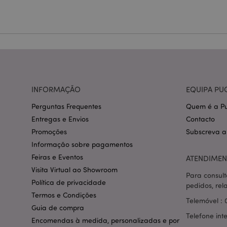
Nome
CookieScriptConse
mage-cache-storage
invalidation
INFORMAÇÃO
EQUIPA PU
PHPSESSID
Perguntas Frequentes
Quem é a Pu
Entregas e Envios
Contacto
Promoções
Subscreva a
Informação sobre pagamentos
Feiras e Eventos
ATENDIMEN
section_data_ids
Visita Virtual ao Showroom
Para consult
Política de privacidade
pedidos, rel
Termos e Condições
Telemóvel : 
mage-messages
Guia de compra
Telefone int
Encomendas à medida, personalizadas e por