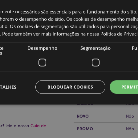
amente necessários são essenciais para o funcionamento do sítio.
oram o desempenho do sítio. Os cookies de desempenho melh
tio. Os cookies de segmentação são utilizados para personalizaç
co. Pode também ver mais informações na nossa
Política de Privac
Caracteristicas do Produ
te
Desempenho
Segmentação
Fu
Mais
s
Dimensões
Altur
Informação
rabugs
Código de barras
50550
Quantidade do cartão
30
TALHES
BLOQUEAR COOKIES
PERMIT
Peso (kg)
0.230
SALDOS
Não
NOVO
Não
Estritamente necessários
Desempenho
Segmentação
Funcionalidade
or?
leia a nossa
Guia de
PROMO
Não
te necessários permitem funcionalidades centrais do website, tais como login de utili
o pode ser utilizado correctamente sem os cookies estritamente necessários.