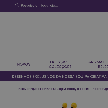
LICENÇAS E
AROMATER
NOVOS
COLECÇÕES
BELE
DESENHOS EXCLUSIVOS DA NOSSA EQUIPA CRIATIVA
›
Início
Brinquedo Fofinho Squidglys Bobby a abelha - Adorabug
Pular
Saltar
para
para
o
o