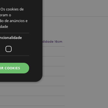
 Os cookies de
oram o
ão de anúncios e
idade
to
ncionalidade
a 22cm Largura 32cm Profundidade 16cm
71782916
IR COOKIES
000
zador e gestão de