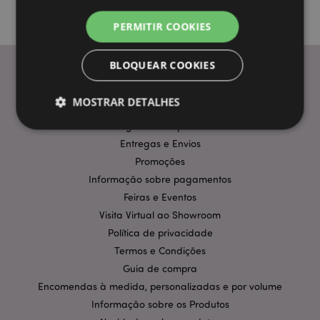
PERMITIR COOKIES
BLOQUEAR COOKIES
MOSTRAR DETALHES
INFORMAÇÃO
Perguntas Frequentes
Entregas e Envios
Estritamente necessários
Desempenho
Promoções
Informação sobre pagamentos
Segmentação
Funcionalidade
Feiras e Eventos
Os cookies estritamente necessários permitem
Visita Virtual ao Showroom
funcionalidades centrais do website, tais como login
de utilizador e gestão de conta. O sítio web não
Política de privacidade
pode ser utilizado correctamente sem os cookies
Termos e Condições
estritamente necessários.
Guia de compra
Provider
/
Nome
Expir
Domínio
Encomendas à medida, personalizadas e por volume
Informação sobre os Produtos
CookieScriptConsent
1 m
CookieScript
.puckator.pt