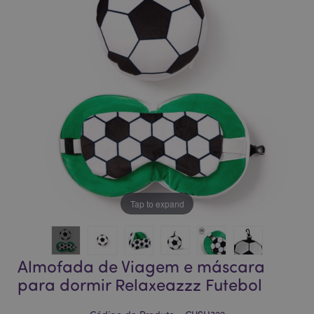
da
da
Galeria
Galeria
de
de
imagens
imagens
Tap to expand
Almofada de Viagem e máscara
para dormir Relaxeazzz Futebol