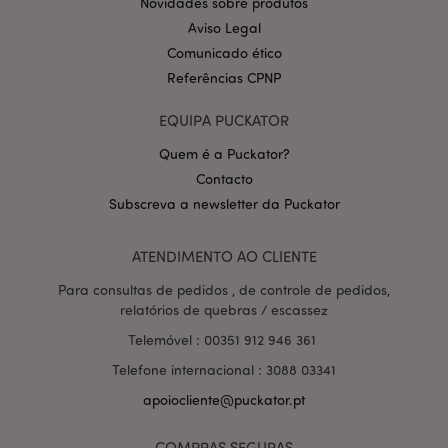
Novidades sobre produtos
Aviso Legal
Comunicado ético
Referências CPNP
EQUIPA PUCKATOR
Quem é a Puckator?
Contacto
Política de Privacidade da
Subscreva a newsletter da Puckator
Google
mage-cache-storage-section-
1 d
Adobe Inc.
invalidation
www.puckator.pt
ATENDIMENTO AO CLIENTE
Para consultas de pedidos , de controle de pedidos,
relatórios de quebras / escassez
PHPSESSID
1 di
PHP.net
Telemóvel : 00351 912 946 361
hor
.www.puckator.pt
Telefone internacional : 3088 03341
apoiocliente@puckator.pt
COMPRAS SEGURAS