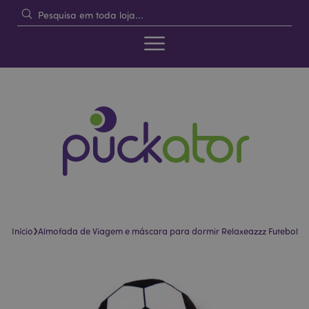
›
Início
Almofada de Viagem e máscara para dormir Relaxeazzz Futebol
Pular
Saltar
para
para
o
o
final
início