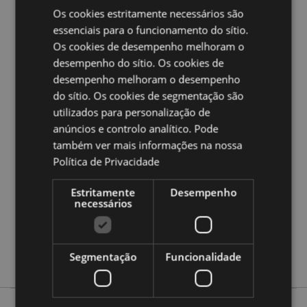
Os cookies estritamente necessários são
Ampliar informação:
essenciais para o funcionamento do sítio.
Quer saber mais acerca de comprar na Puckator?
leia
Os cookies de desempenho melhoram o
a nossa
Guia de informação para o cliente.
desempenho do sítio. Os cookies de
desempenho melhoram o desempenho
Caracteristicas do Produto
do sítio. Os cookies de segmentação são
utilizados para personalização de
Mais
Altura 15cm Largura 15cm Profundidade
Informação
10.5cm Aberto 15x28x7cm
anúncios e controlo analítico. Pode
também ver mais informações na nossa
5055071779329
Política de Privacidade
56
0.165000
Estritamente
Desempenho
Não
necessários
Não
Não
Segmentação
Funcionalidade
Relaxeazzz