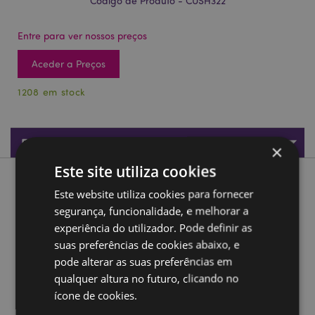
Código de Produto - CUSH322
Entre para ver nossos preços
Aceder a Preços
1208 em stock
Especificações do Produto
×
Este site utiliza cookies
Descrição do Produto
Este website utiliza cookies para fornecer
segurança, funcionalidade, e melhorar a
Almofada de Viagem e máscara para dormir Relaxeazzz
experiência do utilizador. Pode definir as
Futebol
suas preferências de cookies abaixo, e
Material:
95% Poliéster e 5% de Elástico
pode alterar as suas preferências em
Vencedor do Presente do Ano:
Novidade Hot 2020
qualquer altura no futuro, clicando no
ícone de cookies.
Máscara de Olhos de Soltura Rápida:
Sim