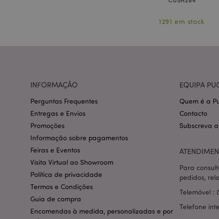
1291 em stock
section_data_ids
INFORMAÇÃO
EQUIPA PU
mage-messages
Perguntas Frequentes
Quem é a Pu
Entregas e Envios
Contacto
Promoções
Subscreva a
recently_compared
Informação sobre pagamentos
Feiras e Eventos
ATENDIMEN
mage-cache-storag
Visita Virtual ao Showroom
Para consult
Política de privacidade
pedidos, rel
product_data_stora
Termos e Condições
Telemóvel : 
Guia de compra
Telefone int
mage-cache-sessid
Encomendas à medida, personalizadas e por