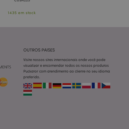
ter variáveis de
nte é um número
le é usado pode ser
1435 em stock
m bom exemplo é
um usuário entre as
cas do cliente
 pelo comprador,
informações de
OUTROS PAISES
utras notificações
o, como a mensagem
 várias mensagens
Visite nossos sites internacionais onde você pode
a do cookie após
visualizar e encomendar todos os nossos produtos
Puckator com atendimento ao cliente no seu idioma
produtos
preferido.
facilitar a
tar o cache de
zer as páginas
ados de produtos
emente vistos /
limpeza do
. Quando o cookie