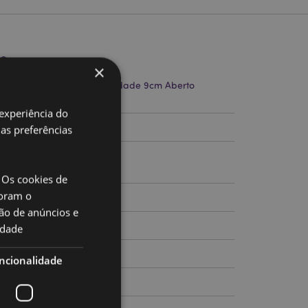
to
×
17cm Largura 14cm Profundidade 9cm Aberto
.5cm
 experiência do
754135
uas preferências
 Os cookies de
oram o
0
ão de anúncios e
idade
ncionalidade