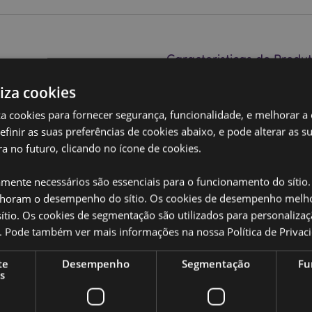
Caracteristicas do Produ
Mais
Dimensões
Altura 
liza cookies
Informação
zzz - Girafa
14x28x6
iza cookies para fornecer segurança, funcionalidade, e melhorar a
Código de barras
5055071
definir as suas preferências de cookies abaixo, e pode alterar as s
020
a no futuro, clicando no ícone de cookies.
Quantidade do
56
cartão
amente necessários são essenciais para o funcionamento do sítio.
oram o desempenho do sítio. Os cookies de desempenho melh
Peso (kg)
0.17800
or?
leia a nossa
Guia de
tio. Os cookies de segmentação são utilizados para personalizaç
SALDOS
Não
co. Pode também ver mais informações na nossa
Política de Privac
NOVO
Não
te
Desempenho
Segmentação
Fu
s
PROMO
Não