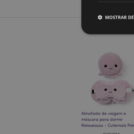
MOSTRAR DE
Os cookies estritamen
conta. O sítio web nã
Nome
CookieScriptConse
mage-cache-storage
Almofada de viagem e
invalidation
máscara para dormir
Relaxeazzz - Cutiemals Pol
PHPSESSID
CUSH284