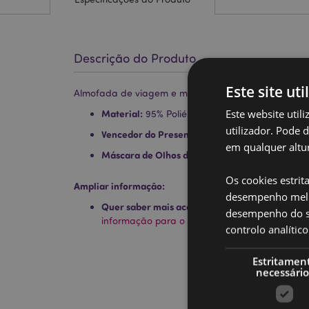
Descrição do Produto
Este site uti
Almofada de viagem e máscara para dormir Relaxea
Este website util
Material:
95% Poliéster e 5% de Elástico
utilizador. Pode 
Vencedor do Presente do Ano:
Novidade Hot 2
em qualquer altur
Máscara de Olhos de Soltura Rápida:
Sim
Os cookies estrit
Ampliar informação:
desempenho melh
Quer saber mais acerca de comprar na Puckat
desempenho do sí
informação para o cliente.
controlo analíti
Estritamen
necessário