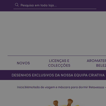
LICENÇAS E
AROMATER
NOVOS
COLECÇÕES
BELE
DESENHOS EXCLUSIVOS DA NOSSA EQUIPA CRIATIVA
›
Início
Almofada de viagem e máscara para dormir Relaxeazzz -
Pular
Saltar
para
para
o
o