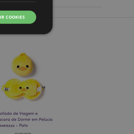
zzz
IR COOKIES
zador e gestão de
ço Cookie-
ferências de
itante. É
okie Cookie-
nte.
tar o cache de
ofada de Viagem e
zer as páginas
cara de Dormir em Pelúcia
axeazzz - Pato
 baseados na
tificador de
CUSH225