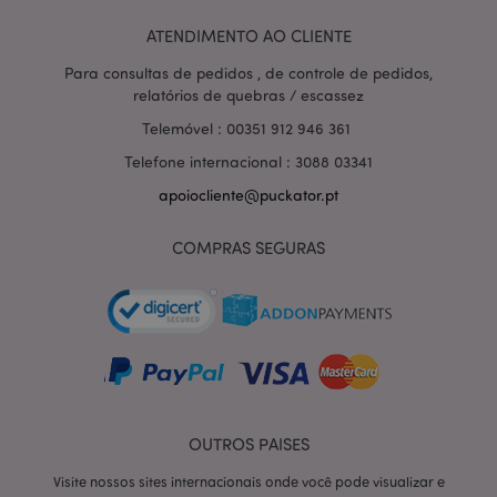
hor
.www.puckator.pt
ATENDIMENTO AO CLIENTE
Para consultas de pedidos , de controle de pedidos,
relatórios de quebras / escassez
Telemóvel : 00351 912 946 361
Telefone internacional : 3088 03341
apoiocliente@puckator.pt
COMPRAS SEGURAS
section_data_ids
1 d
Adobe Inc.
www.puckator.pt
OUTROS PAISES
Visite nossos sites internacionais onde você pode visualizar e