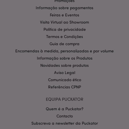
Promoções
estritamente necessários.
Informação sobre pagamentos
Provider
/
Feiras e Eventos
Nome
Expir
Domínio
Visita Virtual ao Showroom
CookieScriptConsent
1 m
CookieScript
Política de privacidade
.puckator.pt
Termos e Condições
Guia de compra
Encomendas à medida, personalizadas e por volume
Informação sobre os Produtos
Novidades sobre produtos
Aviso Legal
Comunicado ético
Política de Privacidade da
Referências CPNP
Google
mage-cache-storage-section-
1 d
Adobe Inc.
invalidation
www.puckator.pt
EQUIPA PUCKATOR
Quem é a Puckator?
Contacto
Subscreva a newsletter da Puckator
PHPSESSID
1 di
PHP.net