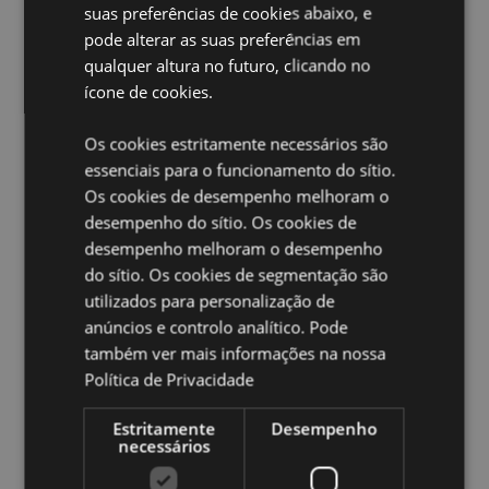
preserva a frescura.
suas preferências de cookies abaixo, e
pode alterar as suas preferências em
Reutilizável:
Sim
qualquer altura no futuro, clicando no
Credenciais ecológicas:
Fabricado a partir de
ícone de cookies.
garrafas de plástico reciclado.
Ampliar informação:
Os cookies estritamente necessários são
essenciais para o funcionamento do sítio.
Quer saber mais acerca de comprar na Puckator?
leia
Os cookies de desempenho melhoram o
a nossa
Guia de informação para o cliente.
desempenho do sítio. Os cookies de
desempenho melhoram o desempenho
do sítio. Os cookies de segmentação são
utilizados para personalização de
anúncios e controlo analítico. Pode
também ver mais informações na nossa
Política de Privacidade
Caracteristicas do Produto
Mais
Altura 15.5cm Largura 21cm Profundidade
Estritamente
Desempenho
necessários
Informação
13cm
5055071511011