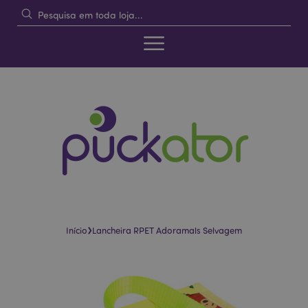
›
Início
Lancheira RPET Adoramals Selvagem
Pular
Saltar
para
para
o
o
final
início