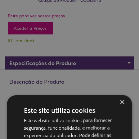
Código de Produto - COOLB142
Entre para ver nossos preços
Aceder a Preços
611 em stock
Especificações do Produto
Descrição do Produto
Lancheira RPET Adoramals Selvagem
×
Material:
RPET garrafas de plástico reciclado, Folha,
Este site utiliza cookies
EPE Espuma, Polipropileno Pegas
Este website utiliza cookies para fornecer
Informação do Produto:
Saco refrigerador isolado
segurança, funcionalidade, e melhorar a
com fecho de correr com 2 pegas. Mantém os
alimentos quentes ou frios durante mais tempo e
experiência do utilizador. Pode definir as