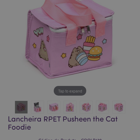
da
da
Galeria
Galeria
de
de
imagens
imagens
Tap to expand
Lancheira RPET Pusheen the Cat
Foodie