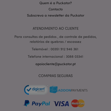
Quem é a Puckator?
Contacto
Subscreva a newsletter da Puckator
ATENDIMENTO AO CLIENTE
Para consultas de pedidos , de controle de pedidos,
relatórios de quebras / escassez
section_data_ids
1 d
Adobe Inc.
Telemóvel : 00351 912 946 361
www.puckator.pt
Telefone internacional : 3088 03341
apoiocliente@puckator.pt
COMPRAS SEGURAS
mage-messages
1 di
Adobe Inc.
hor
www.puckator.pt