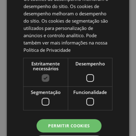
do Canal), Kosovo, Letônia, Liechtenstein, Lituânia,
desempenho do sítio. Os cookies de
Luxemburgo, Macedônia do Norte, Madeira
desempenho melhoram o desempenho
(Portugal), Malta, Martinica, Mayotte, Moldávia,
do sítio. Os cookies de segmentação são
Montenegro, Países Baixos, Noruega, Polônia,
Portugal (Continental), Reunião, Romênia, Rússia, São
utilizados para personalização de
Martinho (parte francesa), Sérvia, Sicília (Itália),
anúncios e controlo analítico. Pode
Eslováquia, Eslovênia, Espanha (Continental), Suécia,
também ver mais informações na nossa
Suíça, Turquia, Ucrânia, Reino Unido (Continental),
Política de Privacidade
Reino Unido (Irlanda do Norte, Terras Altas e Ilhas)
Estritamente
Desempenho
Ampliar informação:
necessários
Quer saber mais acerca de comprar na Puckator?
leia
a nossa
Guia de informação para o cliente.
Segmentação
Funcionalidade
PERMITIR COOKIES
Caracteristicas do Produto