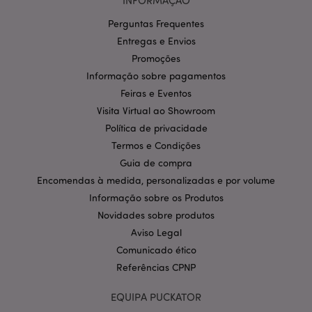
INFORMAÇÃO
Perguntas Frequentes
Entregas e Envios
Promoções
Informação sobre pagamentos
Política de Privacidade da
Google
mage-cache-storage-section-
1 d
Feiras e Eventos
Adobe Inc.
invalidation
www.puckator.pt
Visita Virtual ao Showroom
Política de privacidade
Termos e Condições
Guia de compra
Encomendas à medida, personalizadas e por volume
PHPSESSID
1 di
PHP.net
hor
.www.puckator.pt
Informação sobre os Produtos
Novidades sobre produtos
Aviso Legal
Comunicado ético
Referências CPNP
EQUIPA PUCKATOR