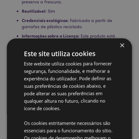
preserva a frescura.
Reutilizável:
Sim
Credenciais ecológicas:
Fabricado a partir de
garrafas de plástico reciclado.
Informações sobre a Licença:
Este produto está
totalmente licenciado para os locais indicados abaixo.
×
Se estiver fora destas áreas, não tente comprar este
Este site utiliza cookies
produto, pois, se o fizer, o produto será removido da
sua encomenda. Se precisar de mais informações,
Este website utiliza cookies para fornecer
contacte a nossa equipa de atendimento ao cliente.
segurança, funcionalidade, e melhorar a
License Territories:
Ilhas Aland, Albânia, Andorra,
experiência do utilizador. Pode definir as
Áustria, Azerbaijão, Açores (Portugal), Ilhas Baleares
suas preferências de cookies abaixo, e
(Espanha), Bielorrússia, Bélgica, Bermudas, Bósnia e
Herzegovina, Bulgária, Ilhas Canárias (Espanha),
pode alterar as suas preferências em
Ceuta e Melilha, Chile, Córsega (França), Croácia,
qualquer altura no futuro, clicando no
Chipre, República Tcheca, Dinamarca, Estônia,
ícone de cookies.
Finlândia (Continental), França (Continental), Guiana
Francesa, Geórgia, Alemanha, Gibraltar, Grécia,
Os cookies estritamente necessários são
Guadalupe, Guernsey (Ilhas do Canal), Santa Sé
(Cidade do Vaticano), Hungria, Islândia, Irlanda, Ilha
essenciais para o funcionamento do sítio.
de Man (Reino Unido), Itália (Continental), Jersey (Ilhas
Os cookies de desempenho melhoram o