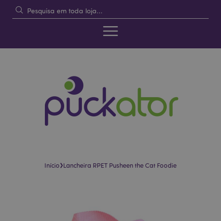
›
Início
Lancheira RPET Pusheen the Cat Foodie
Pular
Saltar
para
para
o
o
final
início