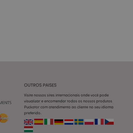
zador e gestão de
ço Cookie-
ferências de
itante. É
okie Cookie-
nte.
tar o cache de
zer as páginas
 baseados na
tificador de
OUTROS PAISES
ter variáveis de
nte é um número
le é usado pode ser
Visite nossos sites internacionais onde você pode
m bom exemplo é
visualizar e encomendar todos os nossos produtos
um usuário entre as
Puckator com atendimento ao cliente no seu idioma
preferido.
cas do cliente
 pelo comprador,
informações de