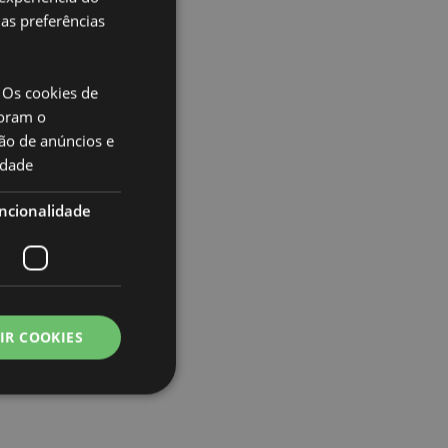
uas preferências
 Os cookies de
oram o
ão de anúncios e
idade
ncionalidade
IR COOKIES