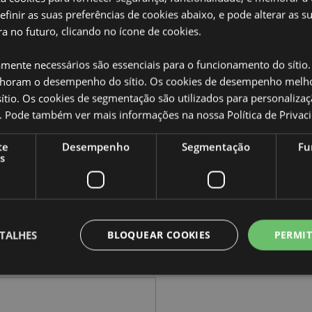
definir as suas preferências de cookies abaixo, e pode alterar as s
a no futuro, clicando no ícone de cookies.
amente necessários são essenciais para o funcionamento do sítio.
pidamente possível.
oram o desempenho do sítio. Os cookies de desempenho melh
tio. Os cookies de segmentação são utilizados para personalizaç
co. Pode também ver mais informações na nossa
Política de Privac
te
Desempenho
Segmentação
Fu
s
TALHES
BLOQUEAR COOKIES
PERMIT
Estritamente necessários
Desempenho
Segmentação
Funcionalidade