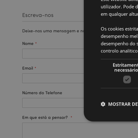
utilizador. Pode 
em qualquer altur
Escreva-nos
Os cookies estrit
Deixe-nos uma mensagem e nós responderemos o mais ra
desempenho melh
desempenho do sí
Nome
controlo analíti
Estritamen
Email
necessário
Número do Telefone
MOSTRAR DE
Em que está a pensar?