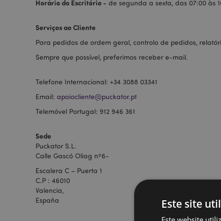
Horário do Escritório -
de segunda a sexta, das 07:00 às 
Serviços ao Cliente
Para pedidos de ordem geral, controlo de pedidos, relatór
Sempre que possível, preferimos receber e-mail.
Telefone Internacional: +34 3088 03341
Email:
apoiocliente@puckator.pt
Telemóvel Portugal: 912 946 361
Sede
Puckator S.L.
Calle Gascó Oliag nº6-
Escalera C – Puerta 1
C.P : 46010
Valencia,
España
Este site uti
Este website util