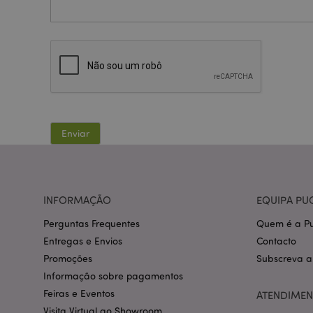
Os cookies estritamen
conta. O sítio web nã
Nome
CookieScriptConse
Enviar
mage-cache-storage
invalidation
PHPSESSID
INFORMAÇÃO
EQUIPA PU
Perguntas Frequentes
Quem é a Pu
Entregas e Envios
Contacto
Promoções
Subscreva a
section_data_ids
Informação sobre pagamentos
Feiras e Eventos
ATENDIMEN
Visita Virtual ao Showroom