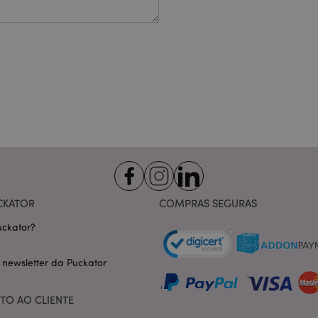
te necessários permitem funcionalidades centrais do website, tais como login de utili
o pode ser utilizado correctamente sem os cookies estritamente necessários.
Provider
/
Expiração
Descrição
Domínio
nt
1 mês
Este cookie é usado pelo servi
CookieScript
Script.com para lembrar as pre
.puckator.pt
consentimento do cookie do vis
necessário que o banner do co
Script.com funcione corretame
-section-
1 dia
Este cookie é usado para facili
Adobe Inc.
conteúdo no navegador para fa
www.puckator.pt
carregarem mais rápido.
Política de Privacidade da Google
1 dia 16
Cookie gerado por aplicativos
PHP.net
horas
linguagem PHP. Este é um iden
.www.puckator.pt
CKATOR
COMPRAS SEGURAS
propósito geral usado para man
sessão do usuário. Normalme
gerado aleatoriamente, como e
ckator?
específico para o site, mas u
manter o status de logado de 
páginas.
 newsletter da Puckator
1 dia
Armazena informações específi
Adobe Inc.
relacionadas a ações iniciadas
www.puckator.pt
como exibir lista de desejos, 
TO AO CLIENTE
checkout, etc.