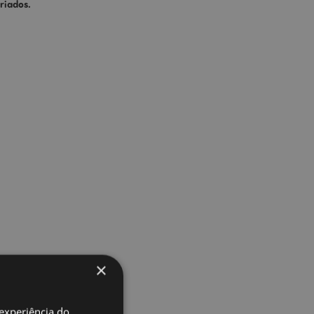
riados.
×
 experiência do