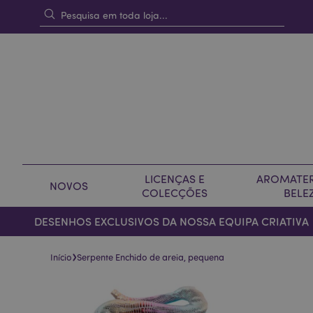
LICENÇAS E
AROMATER
NOVOS
COLECÇÕES
BELE
DESENHOS EXCLUSIVOS DA NOSSA EQUIPA CRIATIVA
›
Início
Serpente Enchido de areia, pequena
Pular
Saltar
para
para
o
o