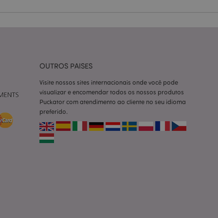
ço Cookie-
ferências de
itante. É
okie Cookie-
nte.
tar o cache de
OUTROS PAISES
zer as páginas
Visite nossos sites internacionais onde você pode
 baseados na
visualizar e encomendar todos os nossos produtos
tificador de
Puckator com atendimento ao cliente no seu idioma
ter variáveis de
nte é um número
preferido.
le é usado pode ser
m bom exemplo é
um usuário entre as
cas do cliente
 pelo comprador,
informações de
utras notificações
o, como a mensagem
 várias mensagens
a do cookie após