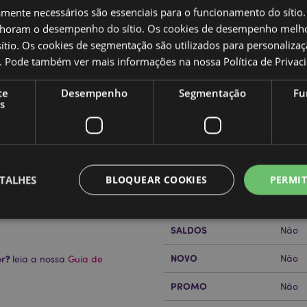
amente necessários são essenciais para o funcionamento do sítio.
oram o desempenho do sítio. Os cookies de desempenho melh
tio. Os cookies de segmentação são utilizados para personalizaç
co. Pode também ver mais informações na nossa
Política de Privac
Caracteristicas do Produ
te
Desempenho
Segmentação
Fu
s
Mais
Dimensões
Compr
Informação
Código de barras
50550
Quantidade do cartão
96
TALHES
BLOQUEAR COOKIES
PERMIT
Peso (kg)
0.084
SALDOS
Não
Estritamente necessários
Desempenho
Segmentação
Funcionalidade
NOVO
or?
Não
leia a nossa
Guia de
te necessários permitem funcionalidades centrais do website, tais como login de utili
o pode ser utilizado correctamente sem os cookies estritamente necessários.
PROMO
Não
Provider
/