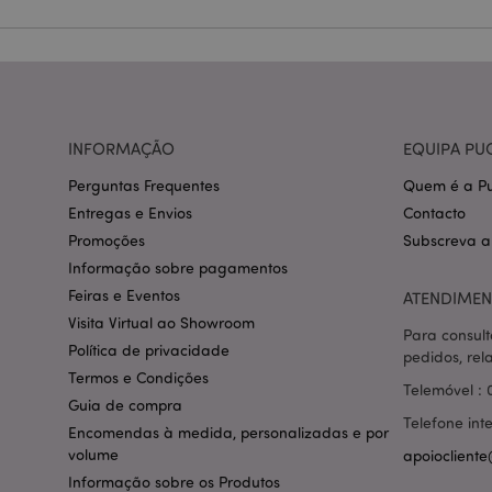
Nome
CookieScriptConse
mage-cache-storage
INFORMAÇÃO
EQUIPA PU
invalidation
Perguntas Frequentes
Quem é a Pu
PHPSESSID
Entregas e Envios
Contacto
Promoções
Subscreva a
Informação sobre pagamentos
Feiras e Eventos
ATENDIMEN
Visita Virtual ao Showroom
Para consult
section_data_ids
Política de privacidade
pedidos, rel
Termos e Condições
Telemóvel : 
Guia de compra
mage-messages
Telefone int
Encomendas à medida, personalizadas e por
volume
apoiocliente
Informação sobre os Produtos