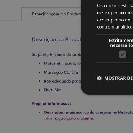
Os cookies estrit
desempenho melh
Especificações do Produto
desempenho do sí
controlo analíti
Descrição do Produto
Estritamen
necessário
Serpente Enchido de areia, pequena
Material:
Tecido, Areia
Marcação CE:
Sim
MOSTRAR DE
Não adequado para:
0 - 3 Anos
EN71:
Sim
Ampliar informação:
Quer saber mais acerca de comprar na Puckat
Os cookies estritamen
informação para o cliente.
conta. O sítio web nã