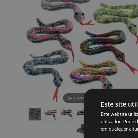
final
início
da
da
Galeria
Galeria
de
de
imagens
imagens
Hover to zoom
Este site uti
Este website util
utilizador. Pode 
em qualquer altur