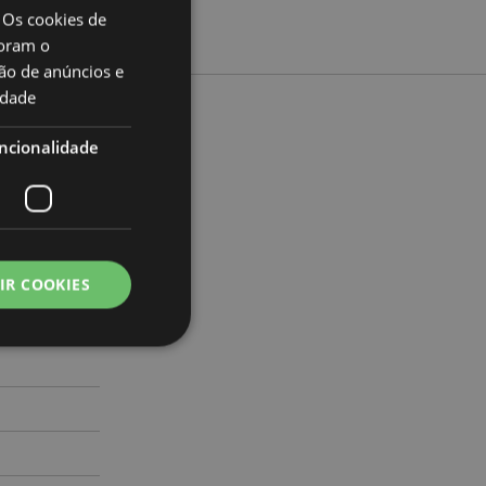
 Os cookies de
oram o
ão de anúncios e
idade
to
ncionalidade
imento 14cm
71565397
IR COOKIES
000
zador e gestão de