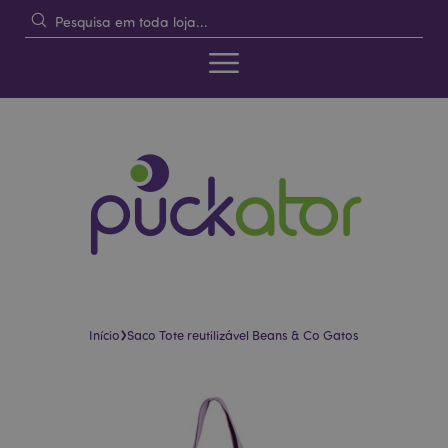
›
Início
Saco Tote reutilizável Beans & Co Gatos
Pular
Saltar
para
para
o
o
final
início