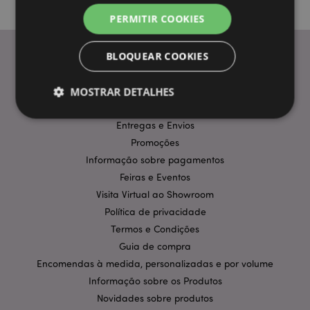
PERMITIR COOKIES
BLOQUEAR COOKIES
INFORMAÇÃO
MOSTRAR DETALHES
Perguntas Frequentes
Entregas e Envios
Promoções
Estritamente necessários
Desempenho
Informação sobre pagamentos
Segmentação
Funcionalidade
Feiras e Eventos
Os cookies estritamente necessários permitem
Visita Virtual ao Showroom
funcionalidades centrais do website, tais como login
Política de privacidade
de utilizador e gestão de conta. O sítio web não
pode ser utilizado correctamente sem os cookies
Termos e Condições
estritamente necessários.
Guia de compra
Provider
/
Nome
Expir
Encomendas à medida, personalizadas e por volume
Domínio
Informação sobre os Produtos
CookieScriptConsent
1 m
CookieScript
Novidades sobre produtos
.puckator.pt