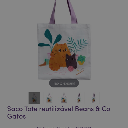
da
da
Galeria
Galeria
de
de
imagens
imagens
Tap to expand
Saco Tote reutilizável Beans & Co
Gatos