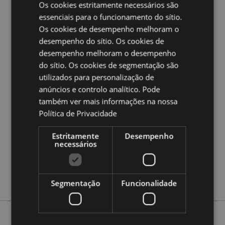
Os cookies estritamente necessários são
Ampliar informação:
essenciais para o funcionamento do sítio.
Quer saber mais acerca de comprar na Puckator?
leia
Os cookies de desempenho melhoram o
a nossa
Guia de informação para o cliente.
desempenho do sítio. Os cookies de
desempenho melhoram o desempenho
do sítio. Os cookies de segmentação são
Caracteristicas do Produto
utilizados para personalização de
Mais
Altura 40cm Largura 36cm Profundidade 0.1cm
anúncios e controlo analítico. Pode
Informação
5055071510427
também ver mais informações na nossa
100
Política de Privacidade
0.139000
Estritamente
Desempenho
Não
necessários
Não
Não
Beans & Co Cats
Segmentação
Funcionalidade