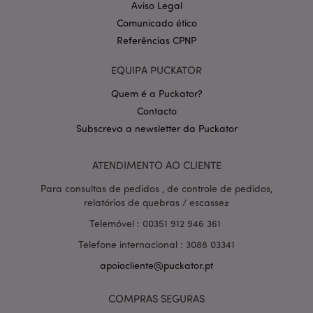
Aviso Legal
Comunicado ético
Referências CPNP
EQUIPA PUCKATOR
Quem é a Puckator?
Contacto
Política de Privacidade da
Subscreva a newsletter da Puckator
Google
mage-cache-storage-section-
1 d
Adobe Inc.
invalidation
www.puckator.pt
ATENDIMENTO AO CLIENTE
Para consultas de pedidos , de controle de pedidos,
relatórios de quebras / escassez
Telemóvel : 00351 912 946 361
PHPSESSID
1 di
PHP.net
hor
.www.puckator.pt
Telefone internacional : 3088 03341
apoiocliente@puckator.pt
COMPRAS SEGURAS