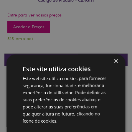
Código de Produto - CBAG131
Entre para ver nossos preços
Aceder a Preços
515 em stock
×
Especificações do Produto
Este site utiliza cookies
Descrição do Produto
Este website utiliza cookies para fornecer
segurança, funcionalidade, e melhorar a
experiência do utilizador. Pode definir as
Saco Tote reutilizável Beans & Co Gatos
suas preferências de cookies abaixo, e
Material:
20% algodão, 80% Poliester
pode alterar as suas preferências em
Informação do Producto:
Este produto não tem fecho
qualquer altura no futuro, clicando no
nem forro.
ícone de cookies.
Reutilizável:
Sim