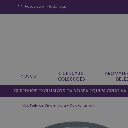
LICENÇAS E
AROMATER
NOVOS
COLECÇÕES
BELE
DESENHOS EXCLUSIVOS DA NOSSA EQUIPA CRIATIVA
›
Início
Vela de Cera em lata - Goloka Jasmin
Pular
Saltar
para
para
o
o