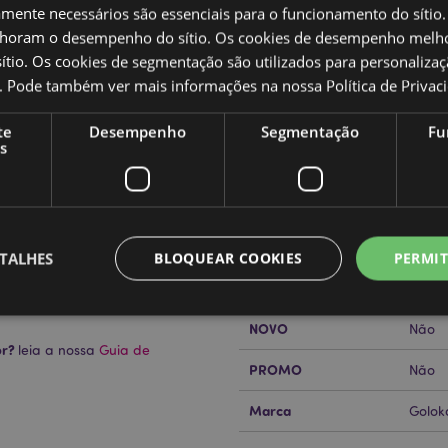
amente necessários são essenciais para o funcionamento do sítio.
oram o desempenho do sítio. Os cookies de desempenho melh
tio. Os cookies de segmentação são utilizados para personalizaç
Caracteristicas do Produ
co. Pode também ver mais informações na nossa
Política de Privac
Mais
Dimensões
Altur
te
Desempenho
Segmentação
Fu
Informação
s
Código de barras
a e Mistura de Cera de Palma)
89060
Quantidade do cartão
24
s éticas sustentáveis.
Peso (kg)
0.153
TALHES
BLOQUEAR COOKIES
PERMIT
SALDOS
Não
NOVO
Não
or?
leia a nossa
Guia de
Estritamente necessários
Desempenho
Segmentação
Funcionalidade
PROMO
Não
te necessários permitem funcionalidades centrais do website, tais como login de utili
Marca
o pode ser utilizado correctamente sem os cookies estritamente necessários.
Golok
Provider
/
Expiração
Descrição