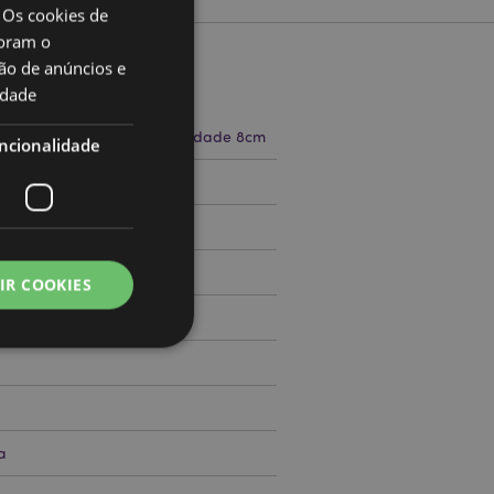
 Os cookies de
oram o
ão de anúncios e
to
idade
a 4cm Largura 8cm Profundidade 8cm
ncionalidade
51431676
000
IR COOKIES
zador e gestão de
a