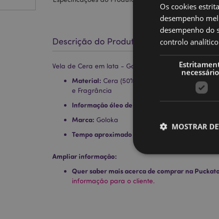
Os cookies estrit
desempenho melh
desempenho do sí
Descrição do Produto
controlo analíti
Estritamen
Vela de Cera em lata - Goloka Jasmin
necessário
Material:
Cera (50% Cera de Parafina, 45% Soj
e Fragrância
Informação óleo de palma:
Proveniente de fonte
Marca:
Goloka
MOSTRAR DE
Tempo aproximado de queima:
6 Horas
Ampliar informação:
Quer saber mais acerca de comprar na Puckat
informação para o cliente.
Os cookies estritamen
conta. O sítio web nã
Nome