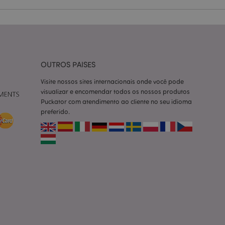
ço Cookie-
ferências de
itante. É
okie Cookie-
nte.
tar o cache de
OUTROS PAISES
zer as páginas
Visite nossos sites internacionais onde você pode
 baseados na
visualizar e encomendar todos os nossos produtos
tificador de
Puckator com atendimento ao cliente no seu idioma
ter variáveis de
nte é um número
preferido.
le é usado pode ser
m bom exemplo é
um usuário entre as
cas do cliente
 pelo comprador,
informações de
utras notificações
o, como a mensagem
 várias mensagens
a do cookie após