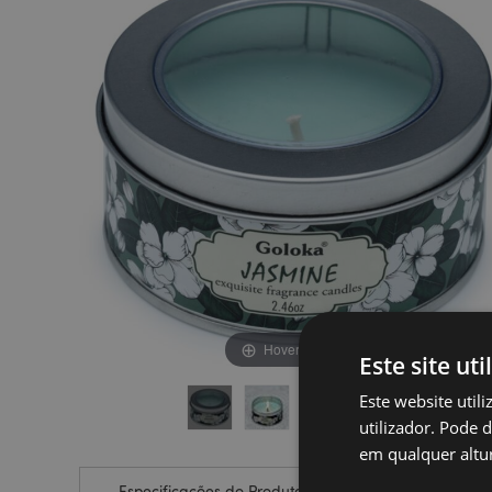
final
início
da
da
Galeria
Galeria
de
de
imagens
imagens
Hover to zoom
Este site uti
Este website util
utilizador. Pode 
em qualquer altur
Especificações do Produto