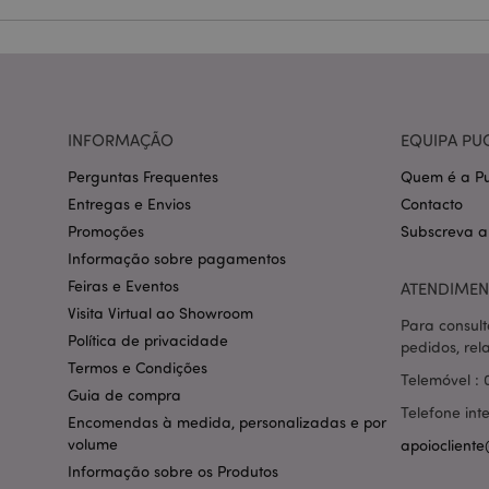
CookieScriptConse
mage-cache-storage
INFORMAÇÃO
EQUIPA PU
invalidation
Perguntas Frequentes
Quem é a Pu
PHPSESSID
Entregas e Envios
Contacto
Promoções
Subscreva a
Informação sobre pagamentos
Feiras e Eventos
ATENDIMEN
Visita Virtual ao Showroom
Para consult
section_data_ids
Política de privacidade
pedidos, rel
Termos e Condições
Telemóvel : 
Guia de compra
mage-messages
Telefone int
Encomendas à medida, personalizadas e por
volume
apoiocliente
Informação sobre os Produtos