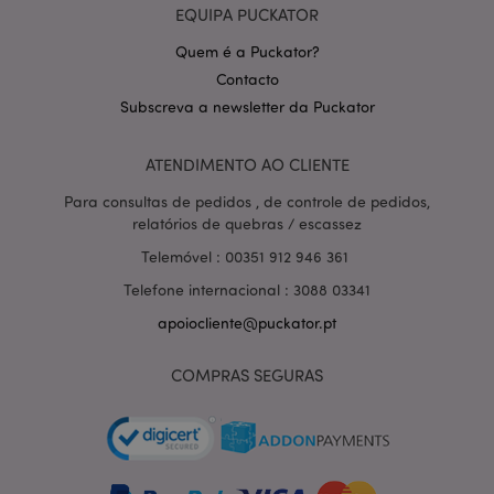
EQUIPA PUCKATOR
Quem é a Puckator?
Contacto
Subscreva a newsletter da Puckator
Política de Privacidade da
ATENDIMENTO AO CLIENTE
Google
mage-cache-storage-section-
1 d
Adobe Inc.
invalidation
www.puckator.pt
Para consultas de pedidos , de controle de pedidos,
relatórios de quebras / escassez
Telemóvel : 00351 912 946 361
Telefone internacional : 3088 03341
PHPSESSID
1 di
PHP.net
hor
apoiocliente@puckator.pt
.www.puckator.pt
COMPRAS SEGURAS