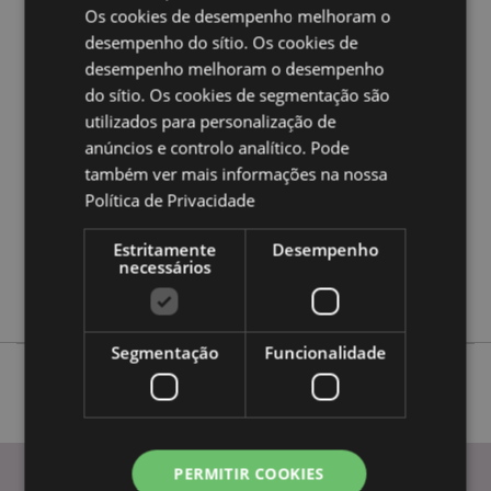
Os cookies de desempenho melhoram o
desempenho do sítio. Os cookies de
Caracteristicas do Produto
desempenho melhoram o desempenho
Mais
do sítio. Os cookies de segmentação são
Altura 19.5cm Largura 9.5cm Profundidade
Informação
5.5cm
utilizados para personalização de
5055071512889
anúncios e controlo analítico. Pode
também ver mais informações na nossa
36
Política de Privacidade
0.385000
Não
Estritamente
Desempenho
Não
necessários
Não
Segmentação
Funcionalidade
PERMITIR COOKIES