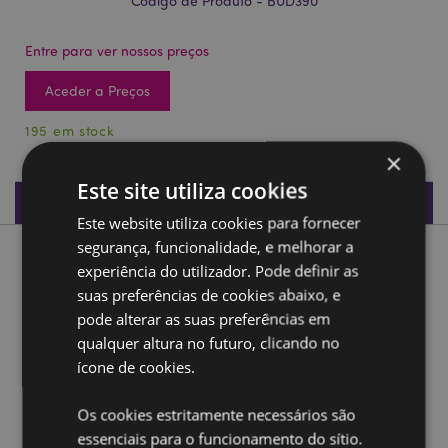
Código de Produto - BUD390
Entre para ver nossos preços
Aceder a Preços
195 em stock
×
Este site utiliza cookies
Especificações do Produto
Este website utiliza cookies para fornecer
segurança, funcionalidade, e melhorar a
Descrição do Produto
experiência do utilizador. Pode definir as
suas preferências de cookies abaixo, e
Lótus em prata e preto esculpido numa mão
pode alterar as suas preferências em
qualquer altura no futuro, clicando no
Material:
Resina
ícone de cookies.
Ampliar informação:
Os cookies estritamente necessários são
Quer saber mais acerca de comprar na Puckator?
leia
essenciais para o funcionamento do sítio.
a nossa
Guia de informação para o cliente.