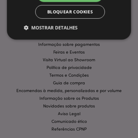
INFORMAÇÃO
BLOQUEAR COOKIES
Perguntas Frequentes
MOSTRAR DETALHES
Entregas e Envios
Promoções
Informação sobre pagamentos
Feiras e Eventos
Estritamente necessários
Desempenho
Visita Virtual ao Showroom
Segmentação
Funcionalidade
Política de privacidade
Os cookies estritamente necessários permitem
Termos e Condições
funcionalidades centrais do website, tais como login
de utilizador e gestão de conta. O sítio web não
Guia de compra
pode ser utilizado correctamente sem os cookies
Encomendas à medida, personalizadas e por volume
estritamente necessários.
Informação sobre os Produtos
Provider
/
Nome
Expir
Novidades sobre produtos
Domínio
Aviso Legal
CookieScriptConsent
1 m
CookieScript
.puckator.pt
Comunicado ético
Referências CPNP