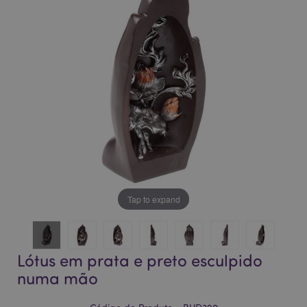
da
da
Galeria
Galeria
de
de
imagens
imagens
Tap to expand
Lótus em prata e preto esculpido
numa mão