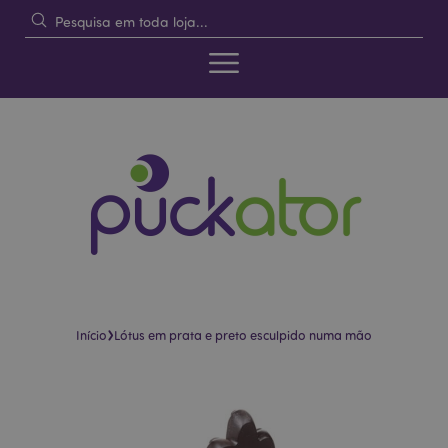
›
Início
Lótus em prata e preto esculpido numa mão
Pular
Saltar
para
para
o
o
final
início