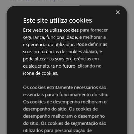
Material:
Aço inoxidável, Polipropileno e Silicone
×
Apto para Comida:
Sim
Este site utiliza cookies
Apto para Máquina Lava Louça:
Não
Este website utiliza cookies para fornecer
Reutilizável:
Sim
segurança, funcionalidade, e melhorar a
Livre de BPA:
Sim
experiência do utilizador. Pode definir as
suas preferências de cookies abaixo, e
Volume:
500ml
pode alterar as suas preferências em
Base antiderrapante de silicone:
Sim
qualquer altura no futuro, clicando no
Informações sobre o produto:
Adequado para
ícone de cookies.
bebidas quentes e frias. Mantém líquidos frios por até
24 horas ou aquecidos por até 12 horas.
Os cookies estritamente necessários são
Informações sobre a licença:
Este produto está
essenciais para o funcionamento do sítio.
totalmente licenciado e pode ser vendido em todo o
Os cookies de desempenho melhoram o
mundo, exceto nos EUA. Se estiver a encomendar
desempenho do sítio. Os cookies de
para entrega nos EUA, não tente comprar este
produto. Se o fizer, o produto será removido da sua
desempenho melhoram o desempenho
encomenda. Se necessitar de mais informações,
do sítio. Os cookies de segmentação são
contacte a nossa equipa de apoio ao cliente.
utilizados para personalização de