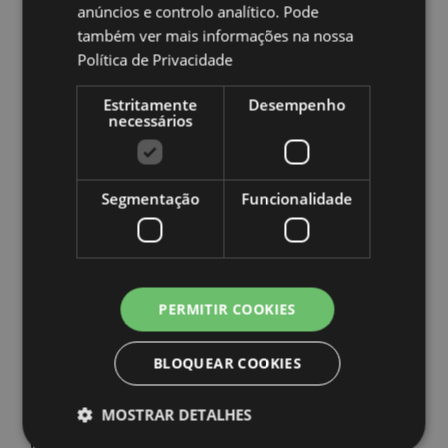
anúncios e controlo analítico. Pode
Ampliar informação:
também ver mais informações na nossa
Quer saber mais acerca de comprar na Puckator?
leia
Política de Privacidade
a nossa
Guia de informação para o cliente.
Estritamente
Desempenho
necessários
Segmentação
Funcionalidade
Caracteristicas do Produto
Mais
Altura 24cm Largura 7cm Profundidade 7cm
Informação
5055071791024
PERMITIR COOKIES
48
0.372000
BLOQUEAR COOKIES
Não
MOSTRAR DETALHES
Não
Não