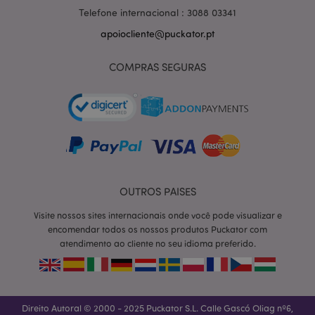
Telefone internacional : 3088 03341
apoiocliente@puckator.pt
section_data_ids
1 d
Adobe Inc.
COMPRAS SEGURAS
www.puckator.pt
mage-messages
1 di
Adobe Inc.
OUTROS PAISES
hor
www.puckator.pt
Visite nossos sites internacionais onde você pode visualizar e
encomendar todos os nossos produtos Puckator com
atendimento ao cliente no seu idioma preferido.
Direito Autoral © 2000 - 2025 Puckator S.L. Calle Gascó Oliag nº6,