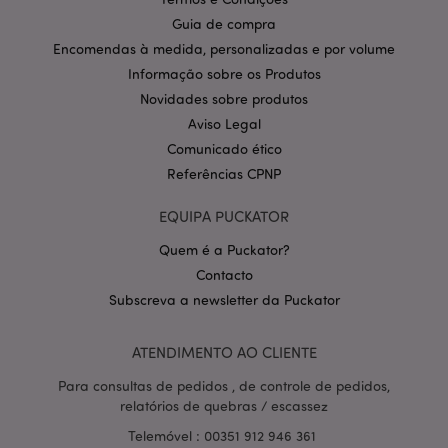
Política de Privacidade da
Guia de compra
Google
mage-cache-storage-section-
1 d
Adobe Inc.
invalidation
www.puckator.pt
Encomendas à medida, personalizadas e por volume
Informação sobre os Produtos
Novidades sobre produtos
Aviso Legal
Comunicado ético
PHPSESSID
1 di
PHP.net
hor
.www.puckator.pt
Referências CPNP
EQUIPA PUCKATOR
Quem é a Puckator?
Contacto
Subscreva a newsletter da Puckator
ATENDIMENTO AO CLIENTE
Para consultas de pedidos , de controle de pedidos,
relatórios de quebras / escassez
Telemóvel : 00351 912 946 361