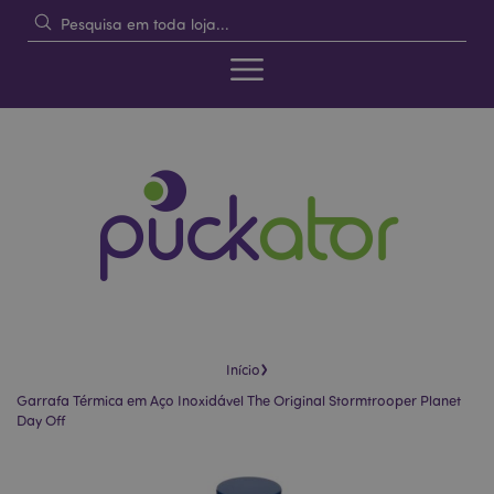
›
Início
Garrafa Térmica em Aço Inoxidável The Original Stormtrooper Planet
Day Off
Pular
Saltar
para
para