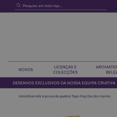
LICENÇAS E
AROMATER
NOVOS
COLECÇÕES
BELE
DESENHOS EXCLUSIVOS DA NOSSA EQUIPA CRIATIVA
›
Início
Garrafa à prova de quebra Topo Pop Dia dos mortos
Pular
Saltar
para
para
o
o