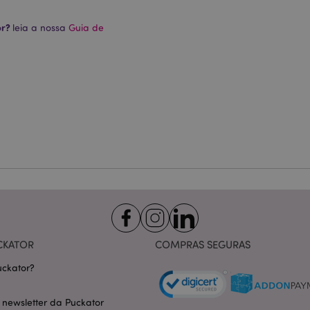
Estritamente necessários
Desempenho
Segmentação
Funcionalidade
or?
leia a nossa
Guia de
te necessários permitem funcionalidades centrais do website, tais como login de utili
o pode ser utilizado correctamente sem os cookies estritamente necessários.
Provider
/
Expiração
Descrição
Domínio
nt
1 mês
Este cookie é usado pelo servi
CookieScript
Script.com para lembrar as pre
.puckator.pt
consentimento do cookie do vis
necessário que o banner do co
Script.com funcione corretame
-section-
1 dia
Este cookie é usado para facili
Adobe Inc.
conteúdo no navegador para fa
www.puckator.pt
carregarem mais rápido.
Política de Privacidade da Google
1 dia 16
Cookie gerado por aplicativos
PHP.net
horas
linguagem PHP. Este é um iden
.www.puckator.pt
propósito geral usado para man
sessão do usuário. Normalme
gerado aleatoriamente, como e
CKATOR
COMPRAS SEGURAS
específico para o site, mas u
manter o status de logado de 
ckator?
páginas.
1 dia
Armazena informações específi
Adobe Inc.
relacionadas a ações iniciadas
www.puckator.pt
 newsletter da Puckator
como exibir lista de desejos, 