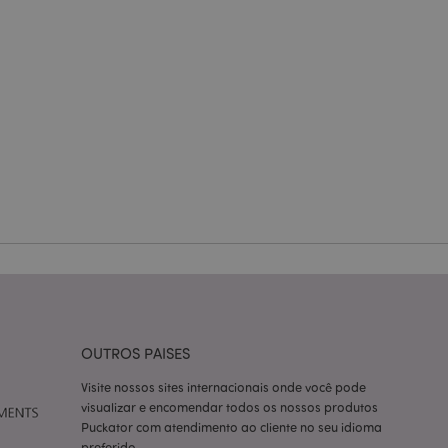
zador e gestão de
ço Cookie-
ferências de
itante. É
okie Cookie-
nte.
tar o cache de
zer as páginas
 baseados na
tificador de
ter variáveis de
nte é um número
le é usado pode ser
OUTROS PAISES
m bom exemplo é
um usuário entre as
Visite nossos sites internacionais onde você pode
visualizar e encomendar todos os nossos produtos
cas do cliente
Puckator com atendimento ao cliente no seu idioma
 pelo comprador,
informações de
preferido.