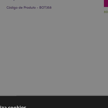
Código de Produto - BOT358
80
liza cookies