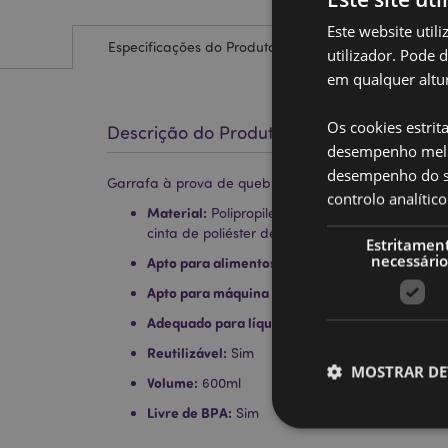
Este website util
Especificações do Produto
utilizador. Pode 
em qualquer altur
Os cookies estrit
Descrição do Produto
desempenho melh
desempenho do sí
Garrafa à prova de quebra Topo Pop Dia dos mortos
controlo analíti
Material:
Polipropileno (Tampa), SK Ecozen (Co
cinta de poliéster de clipes rápidos
Estritamen
necessário
Apto para alimentos:
Sim
Apto para máquina de lavar loiça:
Não
Adequado para líquidos quentes:
Não
Reutilizável:
Sim
MOSTRAR DE
Volume:
600ml
Livre de BPA:
Sim