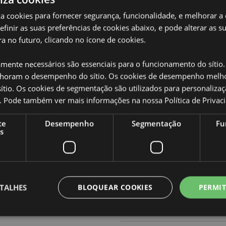
iza cookies para fornecer segurança, funcionalidade, e melhorar a
definir as suas preferências de cookies abaixo, e pode alterar as s
a no futuro, clicando no ícone de cookies.
amente necessários são essenciais para o funcionamento do sítio.
Caracteristicas do Produ
oram o desempenho do sítio. Os cookies de desempenho melh
Mais
Dimensões
Altur
tio. Os cookies de segmentação são utilizados para personalizaç
Informação
co. Pode também ver mais informações na nossa
Política de Privac
Código de barras
rpo), Silicone (Vedação) e uma
50550
te
Desempenho
Segmentação
Fu
Quantidade do cartão
48
s
Peso (kg)
0.163
SALDOS
Não
TALHES
BLOQUEAR COOKIES
PERMIT
NOVO
Não
PROMO
Não