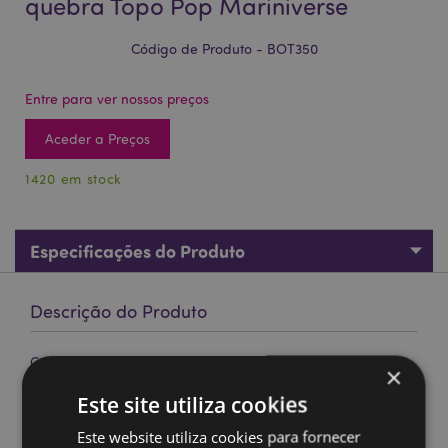
quebra Topo Pop Mariniverse
Código de Produto - BOT350
Entre para ver nossos preços
Aceder a Preços
1420 em stock
Especificações do Produto
Descrição do Produto
Garrafa de criança à prova de quebra Topo Pop
×
Mariniverse
Este site utiliza cookies
Material:
Polipropileno (Tampa), SK Ecozen (Corpo),
Silicone (Vedação) e uma cinta de poliéster de clipes
Este website utiliza cookies para fornecer