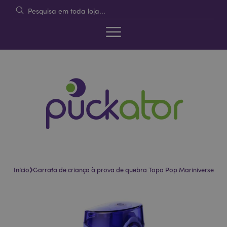
›
Início
Garrafa de criança à prova de quebra Topo Pop Mariniverse
Pular
Saltar
para
para
o
o
final
início