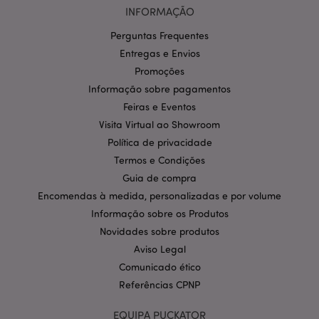
Os cookies estritamente necessários permitem
INFORMAÇÃO
funcionalidades centrais do website, tais como login
de utilizador e gestão de conta. O sítio web não
pode ser utilizado correctamente sem os cookies
Perguntas Frequentes
estritamente necessários.
Entregas e Envios
Provider
/
Promoções
Nome
Expir
Domínio
Informação sobre pagamentos
CookieScriptConsent
1 m
CookieScript
Feiras e Eventos
.puckator.pt
Visita Virtual ao Showroom
Política de privacidade
Termos e Condições
Guia de compra
Encomendas à medida, personalizadas e por volume
Informação sobre os Produtos
Novidades sobre produtos
Política de Privacidade da
Aviso Legal
Google
mage-cache-storage-section-
1 d
Adobe Inc.
Comunicado ético
invalidation
www.puckator.pt
Referências CPNP
EQUIPA PUCKATOR