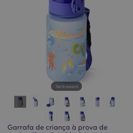
da
da
Galeria
Galeria
de
de
imagens
imagens
Tap to expand
Garrafa de criança à prova de