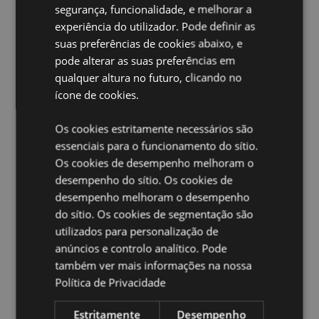
rápidos
segurança, funcionalidade, e melhorar a
Apto para alimentos:
Sim
experiência do utilizador. Pode definir as
suas preferências de cookies abaixo, e
Apto para máquina de lavar loiça:
Não
pode alterar as suas preferências em
Adequado para líquidos quentes:
Não
qualquer altura no futuro, clicando no
Reutilizável:
Sim
ícone de cookies.
Volume:
350ml
Os cookies estritamente necessários são
Livre de BPA:
Sim
essenciais para o funcionamento do sítio.
Os cookies de desempenho melhoram o
Ampliar informação:
desempenho do sítio. Os cookies de
Quer saber mais acerca de comprar na Puckator?
leia
desempenho melhoram o desempenho
a nossa
Guia de informação para o cliente.
do sítio. Os cookies de segmentação são
utilizados para personalização de
anúncios e controlo analítico. Pode
também ver mais informações na nossa
Política de Privacidade
Estritamente
Desempenho