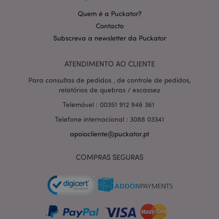
Quem é a Puckator?
PHPSESSID
1 di
PHP.net
Contacto
hor
.www.puckator.pt
Subscreva a newsletter da Puckator
ATENDIMENTO AO CLIENTE
Para consultas de pedidos , de controle de pedidos,
relatórios de quebras / escassez
Telemóvel : 00351 912 946 361
Telefone internacional : 3088 03341
apoiocliente@puckator.pt
COMPRAS SEGURAS
section_data_ids
1 d
Adobe Inc.
www.puckator.pt