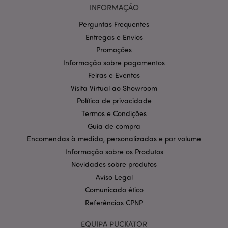
INFORMAÇÃO
funcionalidades centrais do website, tais como login
de utilizador e gestão de conta. O sítio web não
Perguntas Frequentes
pode ser utilizado correctamente sem os cookies
estritamente necessários.
Entregas e Envios
Provider
/
Promoções
Nome
Expir
Domínio
Informação sobre pagamentos
CookieScriptConsent
1 m
CookieScript
Feiras e Eventos
.puckator.pt
Visita Virtual ao Showroom
Política de privacidade
Termos e Condições
Guia de compra
Encomendas à medida, personalizadas e por volume
Informação sobre os Produtos
Novidades sobre produtos
Política de Privacidade da
Aviso Legal
Google
mage-cache-storage-section-
1 d
Adobe Inc.
Comunicado ético
invalidation
www.puckator.pt
Referências CPNP
EQUIPA PUCKATOR