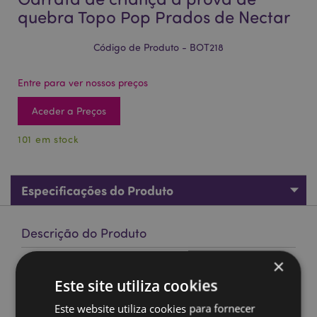
quebra Topo Pop Prados de Nectar
Código de Produto - BOT218
Entre para ver nossos preços
Aceder a Preços
101 em stock
Especificações do Produto
Descrição do Produto
×
Garrafa de criança à prova de quebra Topo Pop Prados de
Este site utiliza cookies
Nectar
Material:
Polipropileno (Tampa), SK Ecozen (Corpo),
Este website utiliza cookies para fornecer