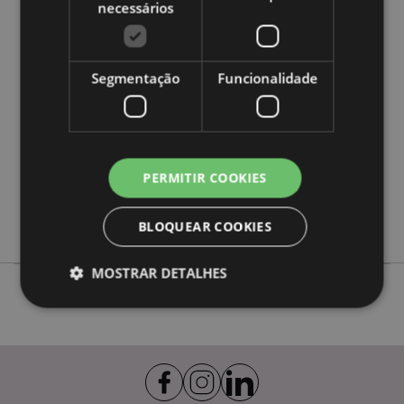
necessários
Caracteristicas do Produto
Mais
Altura 23cm Largura 7cm Profundidade 7cm
Informação
5055071786815
Segmentação
Funcionalidade
48
0.151000
Não
Não
PERMITIR COOKIES
Não
Nectar Meadows
BLOQUEAR COOKIES
MOSTRAR DETALHES
Estritamente necessários
Desempenho
Segmentação
Funcionalidade
Os cookies estritamente necessários permitem