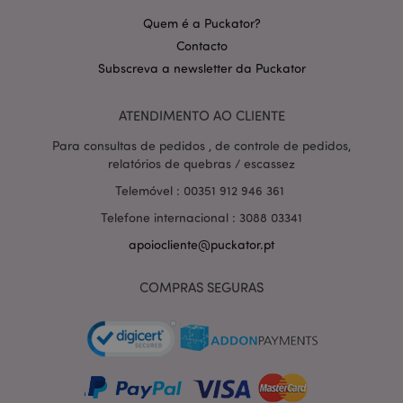
Quem é a Puckator?
PHPSESSID
1 di
PHP.net
Contacto
hor
.www.puckator.pt
Subscreva a newsletter da Puckator
ATENDIMENTO AO CLIENTE
Para consultas de pedidos , de controle de pedidos,
relatórios de quebras / escassez
Telemóvel : 00351 912 946 361
Telefone internacional : 3088 03341
apoiocliente@puckator.pt
COMPRAS SEGURAS
section_data_ids
1 d
Adobe Inc.
www.puckator.pt