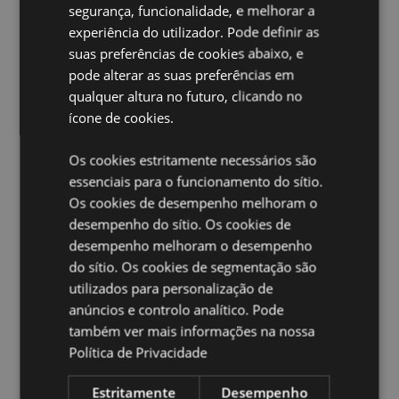
Silicone (Vedação) e uma cinta de poliéster de clipes
segurança, funcionalidade, e melhorar a
rápidos
experiência do utilizador. Pode definir as
Apto para alimentos:
Sim
suas preferências de cookies abaixo, e
Apto para máquina de lavar loiça:
Não
pode alterar as suas preferências em
qualquer altura no futuro, clicando no
Adequado para líquidos quentes:
Não
ícone de cookies.
Reutilizável:
Sim
Volume:
600ml
Os cookies estritamente necessários são
Livre de BPA:
Sim
essenciais para o funcionamento do sítio.
Os cookies de desempenho melhoram o
Ampliar informação:
desempenho do sítio. Os cookies de
desempenho melhoram o desempenho
Quer saber mais acerca de comprar na Puckator?
leia
a nossa
Guia de informação para o cliente.
do sítio. Os cookies de segmentação são
utilizados para personalização de
anúncios e controlo analítico. Pode
também ver mais informações na nossa
Política de Privacidade
Estritamente
Desempenho