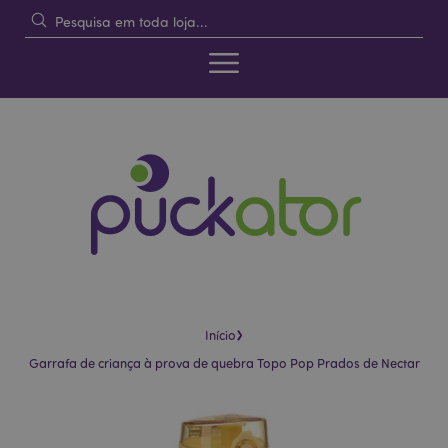
›
Início
Garrafa de criança à prova de quebra Topo Pop Prados de Nectar
Pular
Saltar
para
para
o
o