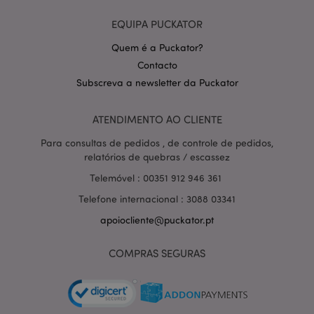
EQUIPA PUCKATOR
Quem é a Puckator?
Contacto
Subscreva a newsletter da Puckator
ATENDIMENTO AO CLIENTE
Para consultas de pedidos , de controle de pedidos,
section_data_ids
1 d
Adobe Inc.
relatórios de quebras / escassez
www.puckator.pt
Telemóvel : 00351 912 946 361
Telefone internacional : 3088 03341
apoiocliente@puckator.pt
COMPRAS SEGURAS
mage-messages
1 di
Adobe Inc.
hor
www.puckator.pt