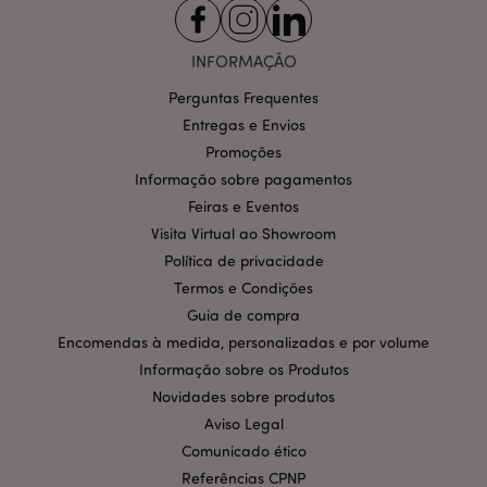
INFORMAÇÃO
Perguntas Frequentes
Entregas e Envios
Promoções
Política de Privacidade da
Google
mage-cache-storage-section-
1 d
Adobe Inc.
Informação sobre pagamentos
invalidation
www.puckator.pt
Feiras e Eventos
Visita Virtual ao Showroom
Política de privacidade
Termos e Condições
PHPSESSID
1 di
PHP.net
Guia de compra
hor
.www.puckator.pt
Encomendas à medida, personalizadas e por volume
Informação sobre os Produtos
Novidades sobre produtos
Aviso Legal
Comunicado ético
Referências CPNP