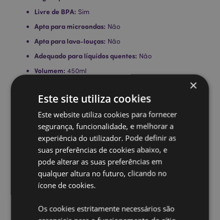
Livre de BPA:
Sim
Apta para microondas:
Não
Apta para lava-louças:
Não
Adequado para líquidos quentes:
Não
Volumem:
450ml
×
Ampliar informação:
Este site utiliza cookies
Quer saber mais acerca de comprar na Puckator?
leia
Este website utiliza cookies para fornecer
a nossa
Guia de informação para o cliente.
segurança, funcionalidade, e melhorar a
experiência do utilizador. Pode definir as
suas preferências de cookies abaixo, e
pode alterar as suas preferências em
qualquer altura no futuro, clicando no
ícone de cookies.
Caracteristicas do Produto
Os cookies estritamente necessários são
Mais
Altura 19cm Largura 7cm Profundidade 7cm