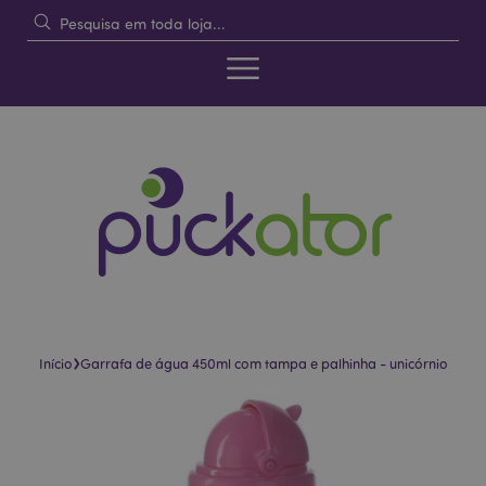
›
Início
Garrafa de água 450ml com tampa e palhinha - unicórnio
Pular
Saltar
para
para
o
o
final
início