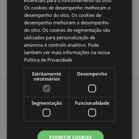
essenciais para o funcionamento do sítio.
Informação
Alça Comprimento 80cm
Os cookies de desempenho melhoram o
5055071720857
desempenho do sítio. Os cookies de
desempenho melhoram o desempenho
72
do sítio. Os cookies de segmentação são
0.107000
utilizados para personalização de
Não
anúncios e controlo analítico. Pode
Não
também ver mais informações na nossa
Não
Política de Privacidade
Unicórnios
Estritamente
Desempenho
necessários
Mais de esta Coleção
Segmentação
Funcionalidade
PERMITIR COOKIES