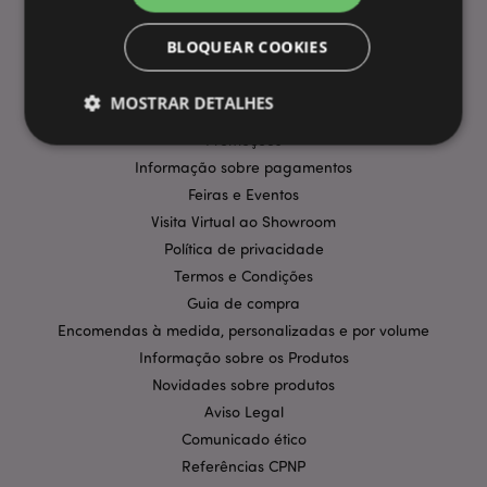
BLOQUEAR COOKIES
INFORMAÇÃO
Perguntas Frequentes
MOSTRAR DETALHES
Entregas e Envios
Promoções
Informação sobre pagamentos
Estritamente necessários
Desempenho
Feiras e Eventos
Segmentação
Funcionalidade
Visita Virtual ao Showroom
Política de privacidade
Os cookies estritamente necessários permitem
Termos e Condições
funcionalidades centrais do website, tais como login
de utilizador e gestão de conta. O sítio web não
Guia de compra
pode ser utilizado correctamente sem os cookies
Encomendas à medida, personalizadas e por volume
estritamente necessários.
Informação sobre os Produtos
Provider
/
Nome
Expir
Domínio
Novidades sobre produtos
CookieScriptConsent
Aviso Legal
1 m
CookieScript
.puckator.pt
Comunicado ético
Referências CPNP