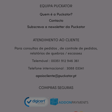
EQUIPA PUCKATOR
Quem é a Puckator?
Contacto
Subscreva a newsletter da Puckator
Política de Privacidade da
Google
mage-cache-storage-section-
1 d
Adobe Inc.
ATENDIMENTO AO CLIENTE
invalidation
www.puckator.pt
Para consultas de pedidos , de controle de pedidos,
relatórios de quebras / escassez
Telemóvel : 00351 912 946 361
Telefone internacional : 3088 03341
PHPSESSID
1 di
PHP.net
hor
.www.puckator.pt
apoiocliente@puckator.pt
COMPRAS SEGURAS