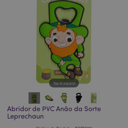
da
da
Galeria
Galeria
de
de
imagens
imagens
Tap to expand
Abridor de PVC Anão da Sorte
Leprechaun