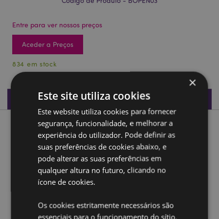
Código de Produto - BOPEN03
Entre para ver nossos preços
Aceder a Preços
834 em stock
×
Este site utiliza cookies
Especificações do Produto
Este website utiliza cookies para fornecer
segurança, funcionalidade, e melhorar a
Descrição do Produto
experiência do utilizador. Pode definir as
suas preferências de cookies abaixo, e
Abridor de PVC Anão da Sorte Leprechaun
pode alterar as suas preferências em
Material:
PVC e Metal
qualquer altura no futuro, clicando no
ícone de cookies.
Magnético:
Não
Ampliar informação:
Os cookies estritamente necessários são
essenciais para o funcionamento do sítio.