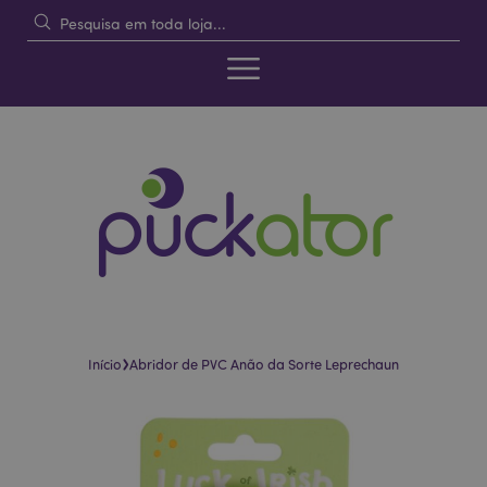
›
Início
Abridor de PVC Anão da Sorte Leprechaun
Pular
Saltar
para
para
o
o
final
início