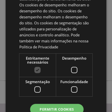
Quer saber mais acerca de comprar na Puckator?
leia
Os cookies de desempenho melhoram o
a nossa
Guia de informação para o cliente.
desempenho do sítio. Os cookies de
desempenho melhoram o desempenho
Caracteristicas do Produto
do sítio. Os cookies de segmentação são
Mais
utilizados para personalização de
Altura 9cm Largura 7.5cm Profundidade 0.5cm
Informação
anúncios e controlo analítico. Pode
5055071513404
também ver mais informações na nossa
288
Política de Privacidade
0.047000
Não
Estritamente
Desempenho
necessários
Não
Não
Segmentação
Funcionalidade
PERMITIR COOKIES