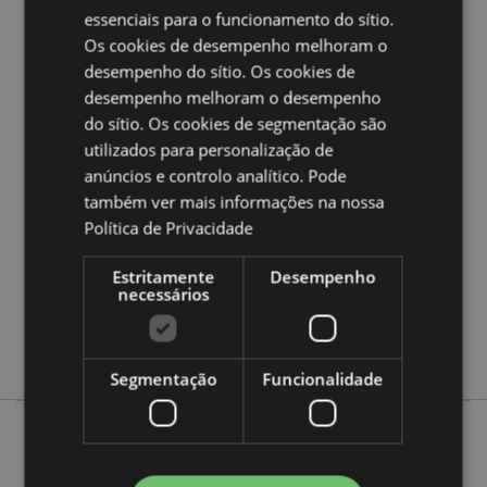
essenciais para o funcionamento do sítio.
Quer saber mais acerca de comprar na Puckator?
leia
a nossa
Guia de informação para o cliente.
Os cookies de desempenho melhoram o
desempenho do sítio. Os cookies de
desempenho melhoram o desempenho
Caracteristicas do Produto
do sítio. Os cookies de segmentação são
Mais
Altura 4cm Largura 2.5cm Profundidade 0.1cm
utilizados para personalização de
Informação
5055071504488
anúncios e controlo analítico. Pode
também ver mais informações na nossa
288
Política de Privacidade
0.024000
Não
Estritamente
Desempenho
Não
necessários
Não
Barks
Segmentação
Funcionalidade