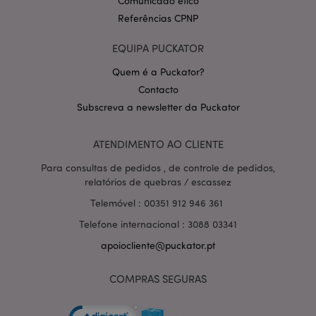
Comunicado ético
Referências CPNP
EQUIPA PUCKATOR
Quem é a Puckator?
Contacto
Subscreva a newsletter da Puckator
Política de Privacidade da
Google
mage-cache-storage-section-
1 d
Adobe Inc.
invalidation
www.puckator.pt
ATENDIMENTO AO CLIENTE
Para consultas de pedidos , de controle de pedidos,
relatórios de quebras / escassez
Telemóvel : 00351 912 946 361
PHPSESSID
1 di
PHP.net
Telefone internacional : 3088 03341
hor
.www.puckator.pt
apoiocliente@puckator.pt
COMPRAS SEGURAS