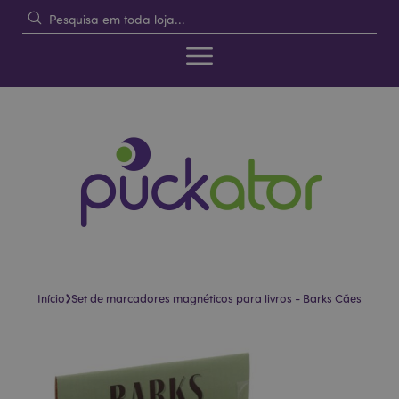
›
Início
Set de marcadores magnéticos para livros - Barks Cães
Pular
Saltar
para
para
o
o
final
início