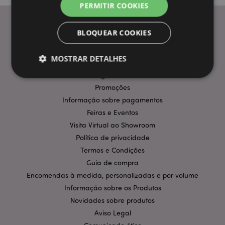
PERMITIR COOKIES
BLOQUEAR COOKIES
INFORMAÇÃO
MOSTRAR DETALHES
Perguntas Frequentes
Entregas e Envios
Promoções
Estritamente necessários
Desempenho
Informação sobre pagamentos
Feiras e Eventos
Segmentação
Funcionalidade
Visita Virtual ao Showroom
Os cookies estritamente necessários permitem
Política de privacidade
funcionalidades centrais do website, tais como login
de utilizador e gestão de conta. O sítio web não
Termos e Condições
pode ser utilizado correctamente sem os cookies
Guia de compra
estritamente necessários.
Encomendas à medida, personalizadas e por volume
Provider
/
Nome
Expir
Domínio
Informação sobre os Produtos
Novidades sobre produtos
CookieScriptConsent
1 m
CookieScript
.puckator.pt
Aviso Legal