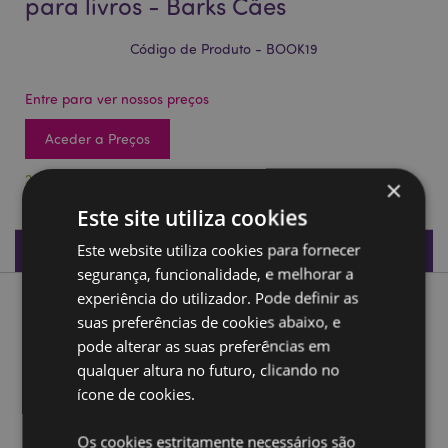
para livros - Barks Cães
Código de Produto - BOOK19
Entre para ver nossos preços
Aceder a Preços
2448 em stock
×
Este site utiliza cookies
Especificações do Produto
Este website utiliza cookies para fornecer
segurança, funcionalidade, e melhorar a
experiência do utilizador. Pode definir as
Descrição do Produto
suas preferências de cookies abaixo, e
pode alterar as suas preferências em
Set de marcadores magnéticos para livros - Barks Cães
qualquer altura no futuro, clicando no
Material:
Íman metálico, Papel
ícone de cookies.
Ampliar informação:
Os cookies estritamente necessários são