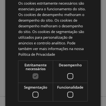
Os cookies estritamente necessários são
Ampliar informação:
essenciais para o funcionamento do sítio.
Quer saber mais acerca de comprar na Puckator?
leia
Os cookies de desempenho melhoram o
a nossa
Guia de informação para o cliente.
desempenho do sítio. Os cookies de
desempenho melhoram o desempenho
do sítio. Os cookies de segmentação são
Caracteristicas do Produto
utilizados para personalização de
Mais
Altura 4cm Largura 2.5cm Profundidade 0.1cm
anúncios e controlo analítico. Pode
Informação
5055071504471
também ver mais informações na nossa
288
Política de Privacidade
0.023000
Estritamente
Desempenho
Não
necessários
Não
Não
Feline Fine
Segmentação
Funcionalidade