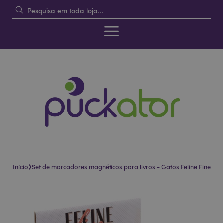
›
Início
Set de marcadores magnéticos para livros - Gatos Feline Fine
Pular
Saltar
para
para
o
o
final
início