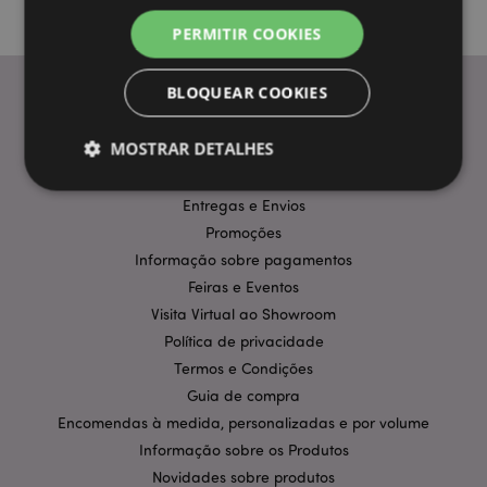
PERMITIR COOKIES
BLOQUEAR COOKIES
INFORMAÇÃO
MOSTRAR DETALHES
Perguntas Frequentes
Entregas e Envios
Promoções
Estritamente necessários
Desempenho
Informação sobre pagamentos
Segmentação
Funcionalidade
Feiras e Eventos
Os cookies estritamente necessários permitem
Visita Virtual ao Showroom
funcionalidades centrais do website, tais como login
Política de privacidade
de utilizador e gestão de conta. O sítio web não
pode ser utilizado correctamente sem os cookies
Termos e Condições
estritamente necessários.
Guia de compra
Provider
/
Nome
Expir
Encomendas à medida, personalizadas e por volume
Domínio
Informação sobre os Produtos
CookieScriptConsent
1 m
CookieScript
.puckator.pt
Novidades sobre produtos