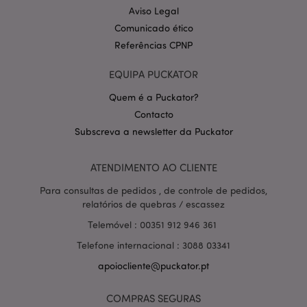
Aviso Legal
Comunicado ético
Referências CPNP
EQUIPA PUCKATOR
Quem é a Puckator?
Contacto
Política de Privacidade da
Subscreva a newsletter da Puckator
Google
mage-cache-storage-section-
1 d
Adobe Inc.
invalidation
www.puckator.pt
ATENDIMENTO AO CLIENTE
Para consultas de pedidos , de controle de pedidos,
relatórios de quebras / escassez
PHPSESSID
1 di
PHP.net
Telemóvel : 00351 912 946 361
hor
.www.puckator.pt
Telefone internacional : 3088 03341
apoiocliente@puckator.pt
COMPRAS SEGURAS