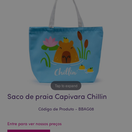
da
da
Galeria
Galeria
de
de
imagens
imagens
Tap to expand
Saco de praia Capivara Chillin
Código de Produto - BBAG08
Entre para ver nossos preços