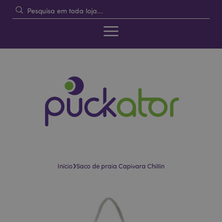
›
Início
Saco de praia Capivara Chillin
Pular
Saltar
para
para
o
o
final
início