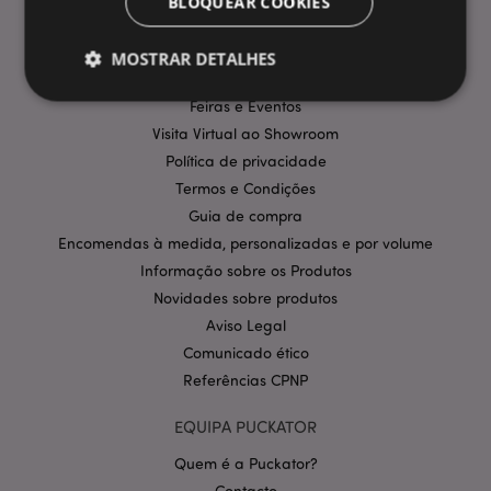
BLOQUEAR COOKIES
Entregas e Envios
Promoções
MOSTRAR DETALHES
Informação sobre pagamentos
Feiras e Eventos
Visita Virtual ao Showroom
Estritamente necessários
Desempenho
Política de privacidade
Segmentação
Funcionalidade
Termos e Condições
Guia de compra
Os cookies estritamente necessários permitem
funcionalidades centrais do website, tais como login
Encomendas à medida, personalizadas e por volume
de utilizador e gestão de conta. O sítio web não
pode ser utilizado correctamente sem os cookies
Informação sobre os Produtos
estritamente necessários.
Novidades sobre produtos
Provider
/
Aviso Legal
Nome
Expir
Domínio
Comunicado ético
CookieScriptConsent
1 m
CookieScript
Referências CPNP
.puckator.pt
EQUIPA PUCKATOR
Quem é a Puckator?
Contacto