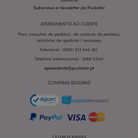
Subscreva a newsletter da Puckator
ATENDIMENTO AO CLIENTE
Política de Privacidade da
Para consultas de pedidos , de controle de pedidos,
Google
mage-cache-storage-section-
1 d
Adobe Inc.
invalidation
www.puckator.pt
relatórios de quebras / escassez
Telemóvel : 00351 912 946 361
Telefone internacional : 3088 03341
apoiocliente@puckator.pt
PHPSESSID
1 di
PHP.net
hor
.www.puckator.pt
COMPRAS SEGURAS
OUTROS PAISES