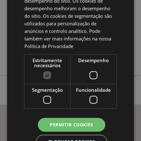
desempenho do sítio. Os cookies de
Mais
Altura 35cm Largura 47cm Profundidade 14cm
Informação
desempenho melhoram o desempenho
5055071509063
do sítio. Os cookies de segmentação são
50
utilizados para personalização de
0.242000
anúncios e controlo analítico. Pode
Não
também ver mais informações na nossa
Não
Política de Privacidade
Não
Estritamente
Desempenho
Capybara
necessários
Segmentação
Funcionalidade
PERMITIR COOKIES
INFORMAÇÃO
Perguntas Frequentes