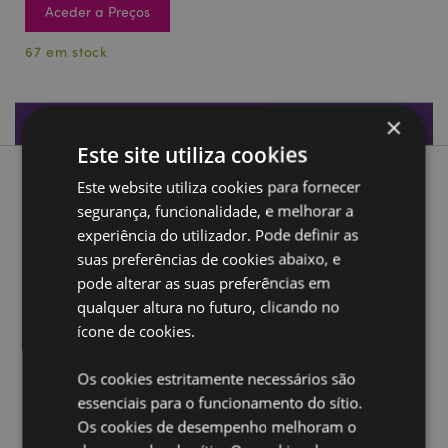
Aceder a Preços
67 em stock
×
Especificações do Produto
Este site utiliza cookies
Descrição do Produto
Este website utiliza cookies para fornecer
segurança, funcionalidade, e melhorar a
experiência do utilizador. Pode definir as
Saco de praia Capivara Chillin
suas preferências de cookies abaixo, e
Material:
100% Poliéster
pode alterar as suas preferências em
qualquer altura no futuro, clicando no
Ampliar informação:
ícone de cookies.
Quer saber mais acerca de comprar na Puckator?
leia
a nossa
Guia de informação para o cliente.
Os cookies estritamente necessários são
essenciais para o funcionamento do sítio.
Caracteristicas do Produto
Os cookies de desempenho melhoram o