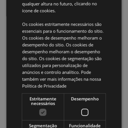
qualquer altura no futuro, clicando no
crianças. A embalagem do produto contém
ícone de cookies.
informações completas sobre a segurança e a
fragrância. Não repousar nem encostar o produto a
qualquer superfície, uma vez que os óleos do
Os cookies estritamente necessários são
ambientador podem causar manchas ou danos.
essenciais para o funcionamento do sítio.
Feriado Sazonal/Ocasião Festiva:
Dia dos Namorados
Os cookies de desempenho melhoram o
desempenho do sítio. Os cookies de
Ampliar informação:
desempenho melhoram o desempenho
Quer saber mais acerca de comprar na Puckator?
leia
do sítio. Os cookies de segmentação são
a nossa
Guia de informação para o cliente.
utilizados para personalização de
anúncios e controlo analítico. Pode
também ver mais informações na nossa
Caracteristicas do Produto
Política de Privacidade
Mais
Altura 6cm Largura 7.5cm Profundidade 0.1cm
Informação
5056848201913
Estritamente
Desempenho
necessários
240
0.012000
Não
Segmentação
Funcionalidade