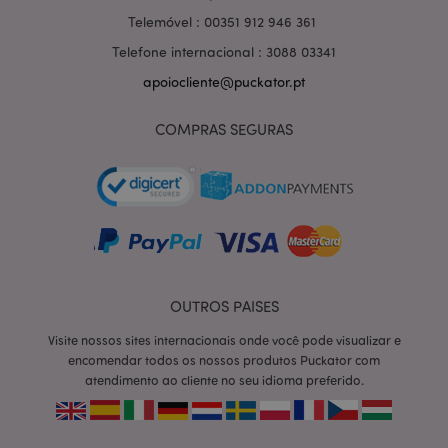
Telemóvel : 00351 912 946 361
Telefone internacional : 3088 03341
apoiocliente@puckator.pt
COMPRAS SEGURAS
OUTROS PAISES
section_data_ids
1 d
Adobe Inc.
Visite nossos sites internacionais onde você pode visualizar e
www.puckator.pt
encomendar todos os nossos produtos Puckator com
atendimento ao cliente no seu idioma preferido.