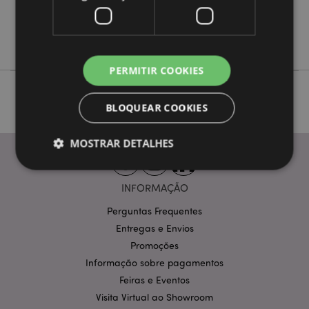
Não
Não
J'Adoramals
PERMITIR COOKIES
BLOQUEAR COOKIES
MOSTRAR DETALHES
INFORMAÇÃO
Estritamente necessários
Desempenho
Perguntas Frequentes
Segmentação
Funcionalidade
Entregas e Envios
Os cookies estritamente necessários permitem
Promoções
funcionalidades centrais do website, tais como login
Informação sobre pagamentos
de utilizador e gestão de conta. O sítio web não
pode ser utilizado correctamente sem os cookies
Feiras e Eventos
estritamente necessários.
Visita Virtual ao Showroom
Provider
/