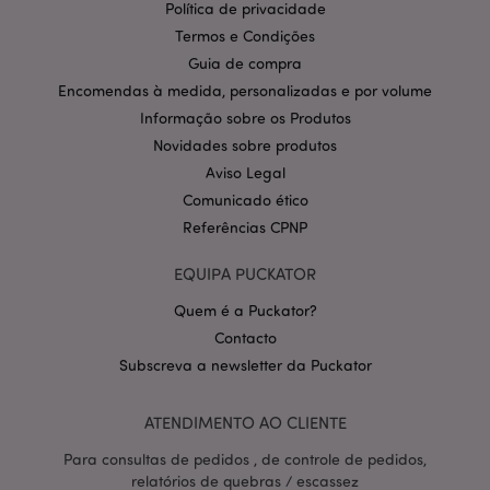
Nome
Expir
Política de privacidade
Domínio
Termos e Condições
CookieScriptConsent
1 m
CookieScript
Guia de compra
.puckator.pt
Encomendas à medida, personalizadas e por volume
Informação sobre os Produtos
Novidades sobre produtos
Aviso Legal
Comunicado ético
Referências CPNP
EQUIPA PUCKATOR
Política de Privacidade da
Google
mage-cache-storage-section-
1 d
Adobe Inc.
invalidation
Quem é a Puckator?
www.puckator.pt
Contacto
Subscreva a newsletter da Puckator
ATENDIMENTO AO CLIENTE
PHPSESSID
1 di
PHP.net
hor
.www.puckator.pt
Para consultas de pedidos , de controle de pedidos,
relatórios de quebras / escassez