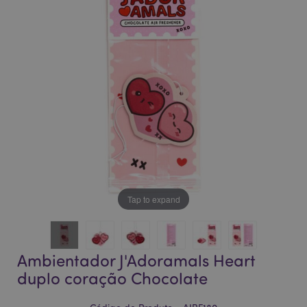
da
da
Galeria
Galeria
de
de
imagens
imagens
Tap to expand
Ambientador J'Adoramals Heart
duplo coração Chocolate