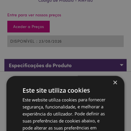
Código de Produto - AIRF180
Entre para ver nossos preços
Aceder a Preços
DISPONÍVEL : 23/08/2026
Especificações do Produto
×
Descrição do Produto
Este site utiliza cookies
Ambientador J'Adoramals Heart duplo coração Chocolate
Este website utiliza cookies para fornecer
Material:
segurança, funcionalidade, e melhorar a
Cartão, polipropileno, elástico, papel
absorvente e fragrância
experiência do utilizador. Pode definir as
suas preferências de cookies abaixo, e
Fragrância:
Chocolate
pode alterar as suas preferências em
Informações de segurança:
Manter afastado das