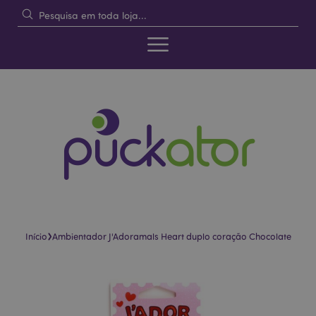
›
Início
Ambientador J'Adoramals Heart duplo coração Chocolate
Pular
Saltar
para
para
o
o
final
início