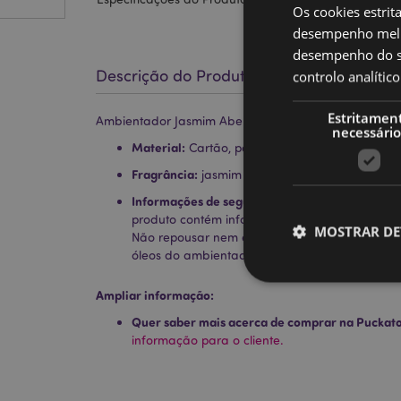
Os cookies estrit
desempenho melh
desempenho do sí
Descrição do Produto
controlo analíti
Estritamen
Ambientador Jasmim Abelha Prados de Nectar
necessário
Material:
Cartão, polipropileno, elástico, pape
Fragrância:
jasmim
Informações de segurança:
Manter afastado d
produto contém informações completas sobre 
MOSTRAR DE
Não repousar nem encostar o produto a qualqu
óleos do ambientador podem causar manchas
Ampliar informação:
Quer saber mais acerca de comprar na Puckat
informação para o cliente.
Os cookies estritamen
conta. O sítio web nã
Nome