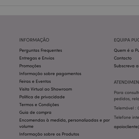
CookieScriptConse
mage-cache-storage
INFORMAÇÃO
EQUIPA PU
invalidation
Perguntas Frequentes
Quem é a Pu
PHPSESSID
Entregas e Envios
Contacto
Promoções
Subscreva a
Informação sobre pagamentos
Feiras e Eventos
ATENDIMEN
Visita Virtual ao Showroom
Para consult
section_data_ids
Política de privacidade
pedidos, rel
Termos e Condições
Telemóvel : 
Guia de compra
mage-messages
Telefone int
Encomendas à medida, personalizadas e por
volume
apoiocliente
Informação sobre os Produtos