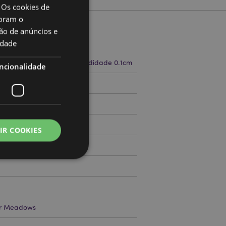
 Os cookies de
oram o
ão de anúncios e
to
idade
a 6.5cm Largura 9cm Profundidade 0.1cm
ncionalidade
71799969
000
IR COOKIES
zador e gestão de
ar Meadows