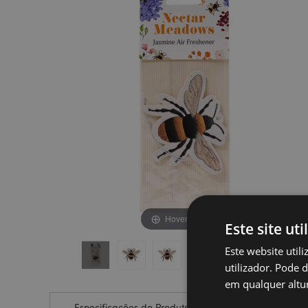
final
início
da
da
Galeria
Galeria
de
de
imagens
imagens
Hover to zoom
Este site uti
Este website util
utilizador. Pode 
em qualquer altur
Especificações do Produto