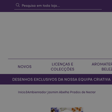
LICENÇAS E
AROMATER
NOVOS
COLECÇÕES
BELE
DESENHOS EXCLUSIVOS DA NOSSA EQUIPA CRIATIVA
›
Início
Ambientador Jasmim Abelha Prados de Nectar
Pular
Saltar
para
para
o
o