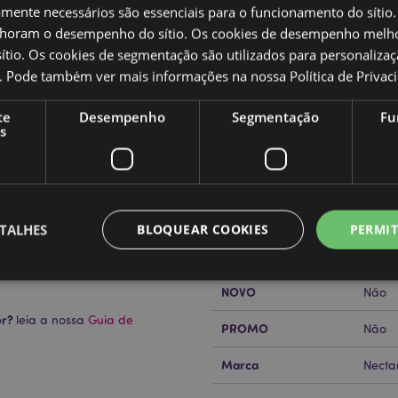
amente necessários são essenciais para o funcionamento do sítio.
oram o desempenho do sítio. Os cookies de desempenho melh
tio. Os cookies de segmentação são utilizados para personalizaç
Caracteristicas do Produ
co. Pode também ver mais informações na nossa
Política de Privac
Mais
Dimensões
Altur
te
Desempenho
Segmentação
Fu
Informação
s
Código de barras
l absorvente e fragrância
50550
Quantidade do cartão
240
as crianças. A embalagem do
a segurança e a fragrância.
Peso (kg)
0.012
TALHES
BLOQUEAR COOKIES
PERMIT
er superfície, uma vez que os
 ou danos.
SALDOS
Não
NOVO
Não
Estritamente necessários
Desempenho
Segmentação
Funcionalidade
or?
leia a nossa
Guia de
PROMO
Não
te necessários permitem funcionalidades centrais do website, tais como login de utili
Marca
o pode ser utilizado correctamente sem os cookies estritamente necessários.
Nect
Provider
/
Expiração
Descrição