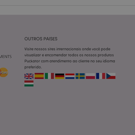
ço Cookie-
ferências de
itante. É
okie Cookie-
nte.
tar o cache de
OUTROS PAISES
zer as páginas
Visite nossos sites internacionais onde você pode
 baseados na
visualizar e encomendar todos os nossos produtos
tificador de
Puckator com atendimento ao cliente no seu idioma
ter variáveis de
nte é um número
preferido.
le é usado pode ser
m bom exemplo é
um usuário entre as
cas do cliente
 pelo comprador,
informações de
utras notificações
o, como a mensagem
 várias mensagens
a do cookie após