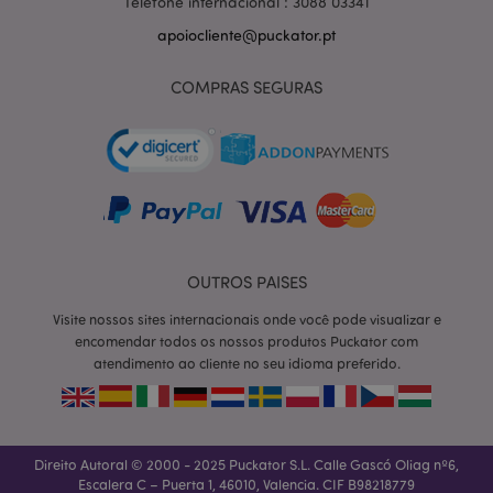
Telefone internacional : 3088 03341
apoiocliente@puckator.pt
COMPRAS SEGURAS
OUTROS PAISES
Visite nossos sites internacionais onde você pode visualizar e
section_data_ids
1 d
Adobe Inc.
encomendar todos os nossos produtos Puckator com
www.puckator.pt
atendimento ao cliente no seu idioma preferido.
Direito Autoral © 2000 - 2025 Puckator S.L. Calle Gascó Oliag nº6,
Escalera C – Puerta 1, 46010, Valencia. CIF B98218779