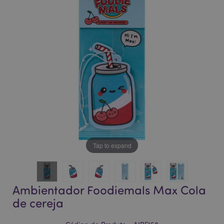
da
da
Galeria
Galeria
de
de
imagens
imagens
Tap to expand
Ambientador Foodiemals Max Cola
de cereja