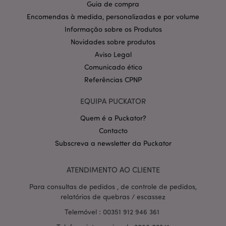
Guia de compra
CookieScriptConsent
1 m
CookieScript
Encomendas à medida, personalizadas e por volume
.puckator.pt
Informação sobre os Produtos
Novidades sobre produtos
Aviso Legal
Comunicado ético
Referências CPNP
EQUIPA PUCKATOR
Política de Privacidade da
Quem é a Puckator?
Google
mage-cache-storage-section-
1 d
Adobe Inc.
invalidation
Contacto
www.puckator.pt
Subscreva a newsletter da Puckator
ATENDIMENTO AO CLIENTE
Para consultas de pedidos , de controle de pedidos,
PHPSESSID
1 di
PHP.net
hor
.www.puckator.pt
relatórios de quebras / escassez
Telemóvel : 00351 912 946 361