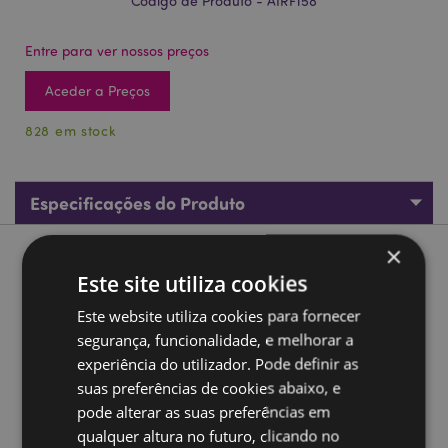
Código de Produto - AIRF158
Entre para ver nossos preços
Aceder a Preços
828 em stock
Especificações do Produto
×
Descrição do Produto
Este site utiliza cookies
Ambientador Foodiemals Max Cola de cereja
Este website utiliza cookies para fornecer
segurança, funcionalidade, e melhorar a
Material:
Cartão, polipropileno, elástico, papel
experiência do utilizador. Pode definir as
absorvente e fragrância
suas preferências de cookies abaixo, e
Fragrância:
Cereja
pode alterar as suas preferências em
Informações de segurança:
Manter afastado das
qualquer altura no futuro, clicando no
crianças. A embalagem do produto contém