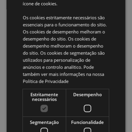
ícone de cookies.
informações completas sobre a segurança e a
fragrância. Não repousar nem encostar o produto a
qualquer superfície, uma vez que os óleos do
Os cookies estritamente necessários são
ambientador podem causar manchas ou danos.
essenciais para o funcionamento do sítio.
Os cookies de desempenho melhoram o
Ampliar informação:
desempenho do sítio. Os cookies de
Quer saber mais acerca de comprar na Puckator?
leia
desempenho melhoram o desempenho
a nossa
Guia de informação para o cliente.
do sítio. Os cookies de segmentação são
utilizados para personalização de
anúncios e controlo analítico. Pode
Caracteristicas do Produto
também ver mais informações na nossa
Mais
Altura 10cm Largura 5cm Profundidade 0.1cm
Política de Privacidade
Informação
5055071799938
240
Estritamente
Desempenho
necessários
0.014000
Não
Não
Segmentação
Funcionalidade
Não