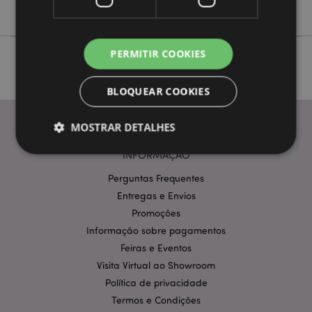
Foodiemals
PERMITIR COOKIES
BLOQUEAR COOKIES
MOSTRAR DETALHES
INFORMAÇÃO
Perguntas Frequentes
Estritamente necessários
Desempenho
Entregas e Envios
Segmentação
Funcionalidade
Promoções
Os cookies estritamente necessários permitem
Informação sobre pagamentos
funcionalidades centrais do website, tais como login
Feiras e Eventos
de utilizador e gestão de conta. O sítio web não
pode ser utilizado correctamente sem os cookies
Visita Virtual ao Showroom
estritamente necessários.
Política de privacidade
Provider
/
Nome
Expir
Termos e Condições
Domínio