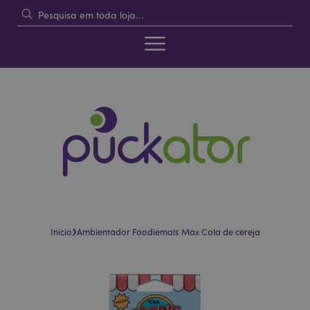
›
Início
Ambientador Foodiemals Max Cola de cereja
Pular
Saltar
para
para
o
o
final
início