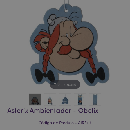
da
da
Galeria
Galeria
de
de
imagens
imagens
Tap to expand
Asterix Ambientador - Obelix
Código de Produto - AIRF117