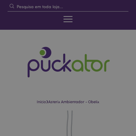
›
Início
Asterix Ambientador - Obelix
Pular
Saltar
para
para
o
o
final
início