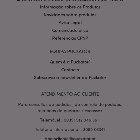
CookieScriptConsent
1 m
CookieScript
.puckator.pt
Informação sobre os Produtos
Novidades sobre produtos
Aviso Legal
Comunicado ético
Referências CPNP
EQUIPA PUCKATOR
Quem é a Puckator?
Política de Privacidade da
Contacto
Google
mage-cache-storage-section-
1 d
Adobe Inc.
invalidation
www.puckator.pt
Subscreva a newsletter da Puckator
ATENDIMENTO AO CLIENTE
Para consultas de pedidos , de controle de pedidos,
PHPSESSID
1 di
relatórios de quebras / escassez
PHP.net
hor
.www.puckator.pt
Telemóvel : 00351 912 946 361
Telefone internacional : 3088 03341
apoiocliente@puckator.pt