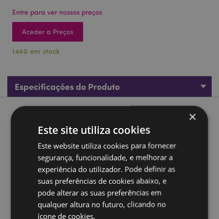
Entre para ver nossos preços
Aceder a Preços
1440 em stock
Especificações do Produto
×
Descrição do Produto
Este site utiliza cookies
Asterix Ambientador - Obelix
Este website utiliza cookies para fornecer
Material:
Cartão e Fragrância
segurança, funcionalidade, e melhorar a
experiência do utilizador. Pode definir as
Ingredientes da Fragrância:
Na embalagem.
suas preferências de cookies abaixo, e
Informação de Segurança:
Manter longe de crianças.
pode alterar as suas preferências em
Mais informações de segurança, ler na embalagem.
qualquer altura no futuro, clicando no
Informações sobre a licença:
Este produto está
ícone de cookies.
totalmente licenciado e pode ser vendido em todo o