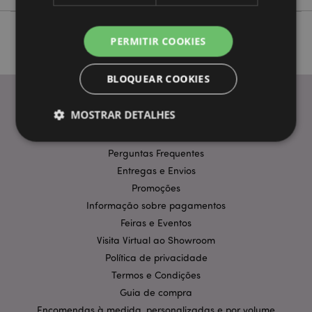
PERMITIR COOKIES
BLOQUEAR COOKIES
MOSTRAR DETALHES
INFORMAÇÃO
Perguntas Frequentes
Entregas e Envios
Estritamente necessários
Desempenho
Promoções
Segmentação
Funcionalidade
Informação sobre pagamentos
Os cookies estritamente necessários permitem
Feiras e Eventos
funcionalidades centrais do website, tais como login
de utilizador e gestão de conta. O sítio web não
Visita Virtual ao Showroom
pode ser utilizado correctamente sem os cookies
Política de privacidade
estritamente necessários.
Termos e Condições
Provider
/
Nome
Expir
Guia de compra
Domínio
Encomendas à medida, personalizadas e por volume