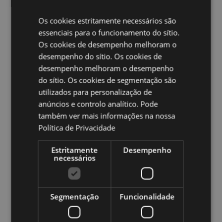
mundo.
Os cookies estritamente necessários são
Ampliar informação:
essenciais para o funcionamento do sítio.
Os cookies de desempenho melhoram o
Quer saber mais acerca de comprar na Puckator?
leia
desempenho do sítio. Os cookies de
a nossa
Guia de informação para o cliente.
desempenho melhoram o desempenho
do sítio. Os cookies de segmentação são
Caracteristicas do Produto
utilizados para personalização de
Mais
anúncios e controlo analítico. Pode
Altura 7.5cm Largura 7.5cm Profundidade
Informação
0.1cm
também ver mais informações na nossa
5055071763625
Política de Privacidade
240
Estritamente
Desempenho
0.013000
necessários
Não
Não
Não
Segmentação
Funcionalidade
Asterix & Obelix