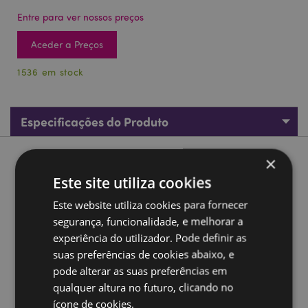
Entre para ver nossos preços
Aceder a Preços
1536 em stock
Especificações do Produto
×
Descrição do Produto
Este site utiliza cookies
Asterix Ambientador - Asterix
Este website utiliza cookies para fornecer
Material:
Cartão e Fragrância
segurança, funcionalidade, e melhorar a
experiência do utilizador. Pode definir as
Ingredientes da Fragrância:
Na embalagem.
suas preferências de cookies abaixo, e
Informação de Segurança:
Manter longe de crianças.
pode alterar as suas preferências em
Mais informações de segurança, ler na embalagem.
qualquer altura no futuro, clicando no
Informações sobre a licença:
Este produto está
ícone de cookies.
totalmente licenciado e pode ser vendido em todo o