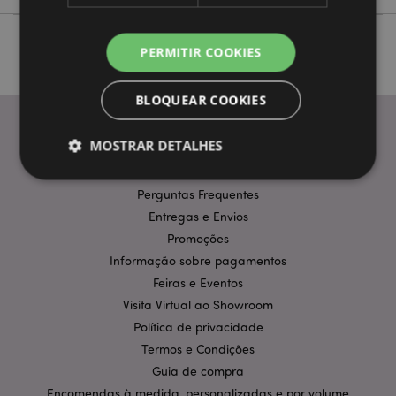
PERMITIR COOKIES
BLOQUEAR COOKIES
MOSTRAR DETALHES
INFORMAÇÃO
Perguntas Frequentes
Entregas e Envios
Estritamente necessários
Desempenho
Promoções
Segmentação
Funcionalidade
Informação sobre pagamentos
Os cookies estritamente necessários permitem
Feiras e Eventos
funcionalidades centrais do website, tais como login
de utilizador e gestão de conta. O sítio web não
Visita Virtual ao Showroom
pode ser utilizado correctamente sem os cookies
Política de privacidade
estritamente necessários.
Termos e Condições
Provider
/
Nome
Expir
Guia de compra
Domínio
Encomendas à medida, personalizadas e por volume