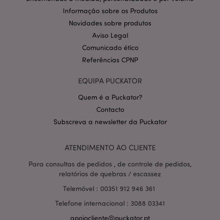
CookieScriptConsent
1 m
CookieScript
.puckator.pt
Informação sobre os Produtos
Novidades sobre produtos
Aviso Legal
Comunicado ético
Referências CPNP
EQUIPA PUCKATOR
Quem é a Puckator?
Política de Privacidade da
Contacto
Google
mage-cache-storage-section-
1 d
Adobe Inc.
invalidation
www.puckator.pt
Subscreva a newsletter da Puckator
ATENDIMENTO AO CLIENTE
Para consultas de pedidos , de controle de pedidos,
PHPSESSID
1 di
relatórios de quebras / escassez
PHP.net
hor
.www.puckator.pt
Telemóvel : 00351 912 946 361
Telefone internacional : 3088 03341
apoiocliente@puckator.pt