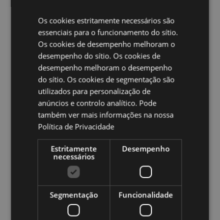
mundo.
Os cookies estritamente necessários são
Ampliar informação:
essenciais para o funcionamento do sítio.
Os cookies de desempenho melhoram o
Quer saber mais acerca de comprar na Puckator?
leia
desempenho do sítio. Os cookies de
a nossa
Guia de informação para o cliente.
desempenho melhoram o desempenho
do sítio. Os cookies de segmentação são
Caracteristicas do Produto
utilizados para personalização de
Mais
anúncios e controlo analítico. Pode
Altura 10.5cm Largura 6cm Profundidade
Informação
0.1cm
também ver mais informações na nossa
5055071763618
Política de Privacidade
240
Estritamente
Desempenho
0.014000
necessários
Não
Não
Não
Segmentação
Funcionalidade
Asterix & Obelix