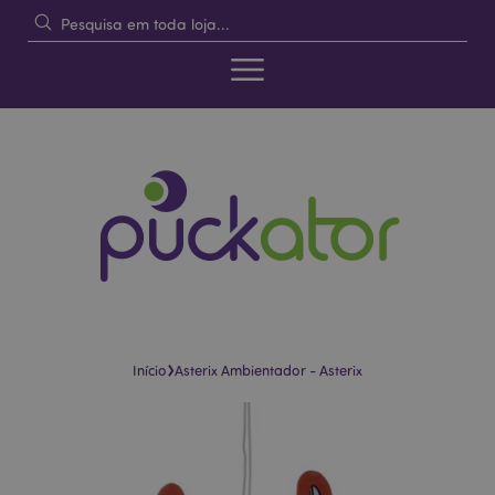
›
Início
Asterix Ambientador - Asterix
Pular
Saltar
para
para
o
o
final
início