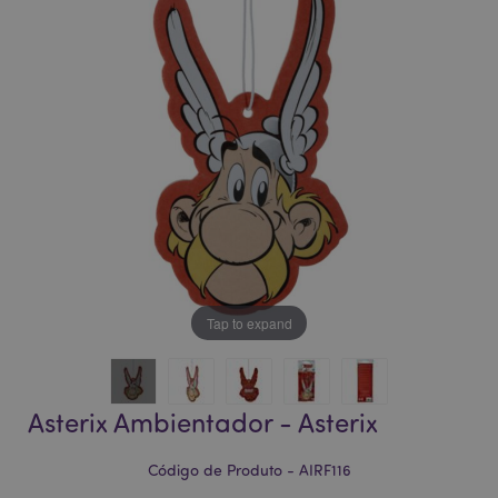
da
da
Galeria
Galeria
de
de
imagens
imagens
Tap to expand
Asterix Ambientador - Asterix
Código de Produto - AIRF116